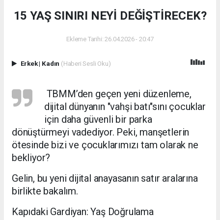
15 YAŞ SINIRI NEYİ DEĞİŞTİRECEK?
Ekleme Tarihi: 26.04.2026 - 20:47
Erkek
|
Kadın
(Haberi Sesli Oku)
TBMM’den geçen yeni düzenleme,
dijital dünyanın "vahşi batı"sını çocuklar
için daha güvenli bir parka
dönüştürmeyi vadediyor. Peki, manşetlerin
ötesinde bizi ve çocuklarımızı tam olarak ne
bekliyor?
​Gelin, bu yeni dijital anayasanın satır aralarına
birlikte bakalım.
​Kapıdaki Gardiyan: Yaş Doğrulama