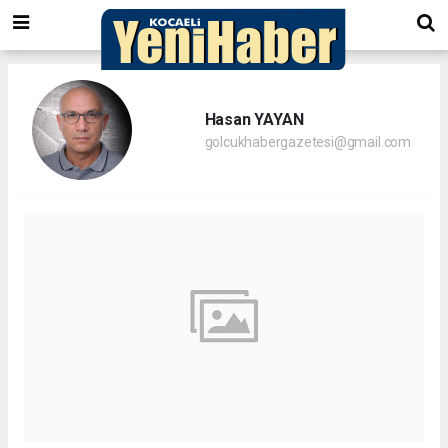
Hasan YAYAN
golcukhabergazetesi@gmail.com