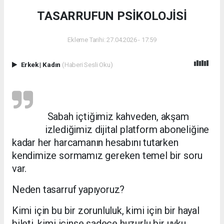
TASARRUFUN PSİKOLOJİSİ
Ekleme Tarihi: 27.04.2026 - 17:59
Erkek
|
Kadın
(Haberi Sesli Oku)
Sabah içtiğimiz kahveden, akşam
izlediğimiz dijital platform aboneliğine
kadar her harcamanın hesabını tutarken
kendimize sormamız gereken temel bir soru
var.
Neden tasarruf yapıyoruz?
Kimi için bu bir zorunluluk, kimi için bir hayal
bileti, kimi içinse sadece huzurlu bir uyku