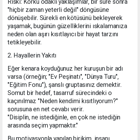
​Riski: Korku odaklı yaklaşımlar, bir süre sonra
"hiçbir zaman yeterli değil" döngüsüne
dönüşebilir. Sürekli en kötüsünü bekleyerek
yaşamak, bugünün güzelliklerini ıskalamanıza
neden olan aşırı kısıtlayıcı bir hayat tarzını
tetikleyebilir.
​2. Hayallerin Yakıtı
​Eğer kenara koyduğunuz her kuruşun bir adı
varsa (örneğin; "Ev Peşinatı", "Dünya Turu",
"Eğitim Fonu"), şanslı gruptasınız demektir.
Somut bir hedef, tasarruf sürecindeki o
kaçınılmaz "Neden kendimi kısıtlıyorum?"
sorusuna en net cevabı verir.
​"Disiplin, ne istediğinle, en çok ne istediğin
arasında seçim yapmaktır."
​Bu motivasyonla yapılan birikim, insanı