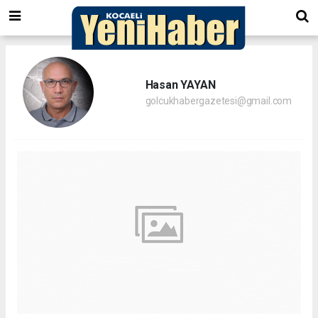
Hasan YAYAN
golcukhabergazetesi@gmail.com