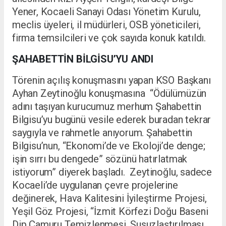
Yener, Kocaeli Sanayi Odası Yönetim Kurulu,
meclis üyeleri, il müdürleri, OSB yöneticileri,
firma temsilcileri ve çok sayıda konuk katıldı.
ŞAHABETTİN BİLGİSU’YU ANDI
Törenin açılış konuşmasını yapan KSO Başkanı
Ayhan Zeytinoğlu konuşmasına “Ödülümüzün
adını taşıyan kurucumuz merhum Şahabettin
Bilgisu’yu bugünü vesile ederek buradan tekrar
saygıyla ve rahmetle anıyorum. Şahabettin
Bilgisu’nun, “Ekonomi’de ve Ekoloji’de denge;
işin sırrı bu dengede” sözünü hatırlatmak
istiyorum” diyerek başladı. Zeytinoğlu, sadece
Kocaeli’de uygulanan çevre projelerine
değinerek, Hava Kalitesini İyileştirme Projesi,
Yeşil Göz Projesi, “İzmit Körfezi Doğu Baseni
Dip Çamuru Temizlenmesi, Susuzlaştırılması