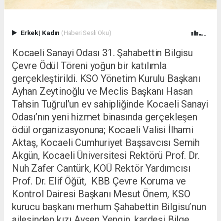
Erkek
|
Kadın
(Haberi Sesli Oku)
Kocaeli Sanayi Odası 31. Şahabettin Bilgisu
Çevre Ödül Töreni yoğun bir katılımla
gerçekleştirildi. KSO Yönetim Kurulu Başkanı
Ayhan Zeytinoğlu ve Meclis Başkanı Hasan
Tahsin Tuğrul’un ev sahipliğinde Kocaeli Sanayi
Odası’nın yeni hizmet binasında gerçekleşen
ödül organizasyonuna; Kocaeli Valisi İlhami
Aktaş, Kocaeli Cumhuriyet Başsavcısı Semih
Akgün, Kocaeli Üniversitesi Rektörü Prof. Dr.
Nuh Zafer Cantürk, KOÜ Rektör Yardımcısı
Prof. Dr. Elif Öğüt, KBB Çevre Koruma ve
Kontrol Dairesi Başkanı Mesut Önem, KSO
kurucu başkanı merhum Şahabettin Bilgisu’nun
ailesinden kızı Ayşen Yengin, kardeşi Bilge