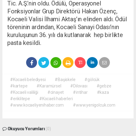
Tic. A.Ş.’nin oldu. Ödülü, Operasyonel
Fonksiyonlar Grup Direktörü Hakan Özenç,
Kocaeli Valisi İlhami Aktaş’ın elinden aldı. Ödül
töreninin ardından, Kocaeli Sanayi Odası’nın
kuruluşunun 36. yılı da kutlanarak hep birlikte
pasta kesildi.
#Kocaeli belediyesi
#Başiskele
#gölcük
#kartepe
#Karamürsel
#Dilovası
#gebze
#Kocaeli valiliği
#cinayet
#intihar
#kaza
#eriklitepe
#Kocaeli haberleri
#www.kocaeliyenihaber.com
#www.yenigolcuk.com
Okuyucu Yorumları
(0)