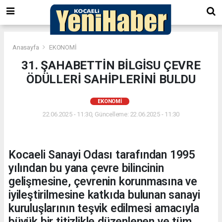
Anasayfa
EKONOMİ
31. ŞAHABETTİN BİLGİSU ÇEVRE
ÖDÜLLERİ SAHİPLERİNİ BULDU
EKONOMİ
22.06.2025 - 11:30, Güncelleme: 22.06.2025 - 11:30
Kocaeli Sanayi Odası tarafından 1995
yılından bu yana çevre bilincinin
gelişmesine, çevrenin korunmasına ve
iyileştirilmesine katkıda bulunan sanayi
kuruluşlarının teşvik edilmesi amacıyla
büyük bir titizlikle düzenlenen ve tüm