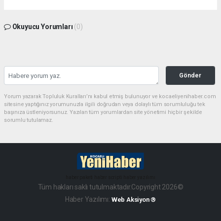
Okuyucu Yorumları
(0)
Gönder
Yorum yazarak Topluluk Kuralları’nı kabul etmiş bulunuyor ve kocaeliyenihaber.com
sitesine yaptığınız yorumunuzla ilgili doğrudan veya dolaylı tüm sorumluluğu tek
başınıza üstleniyorsunuz. Yazılan tüm yorumlardan site yönetimi hiçbir şekilde
sorumlu tutulamaz.
haber paketi
haber scripti
haber yazılımı
Tüm hakları saklı tutulmaktadır.Copyright 2026©
Haber Yazılımı:
Web Aksiyon ®