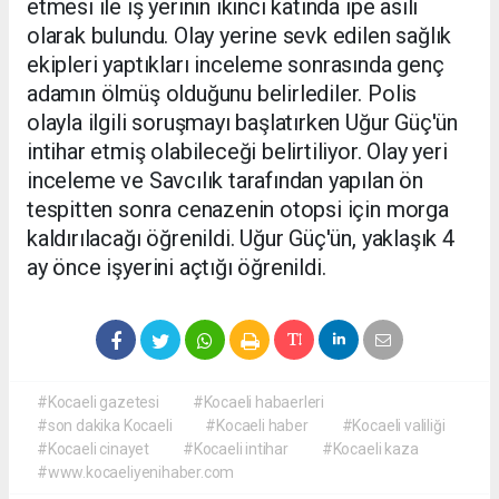
etmesi ile iş yerinin ikinci katında ipe asılı
olarak bulundu. Olay yerine sevk edilen sağlık
ekipleri yaptıkları inceleme sonrasında genç
adamın ölmüş olduğunu belirlediler. Polis
olayla ilgili soruşmayı başlatırken Uğur Güç'ün
intihar etmiş olabileceği belirtiliyor. Olay yeri
inceleme ve Savcılık tarafından yapılan ön
tespitten sonra cenazenin otopsi için morga
kaldırılacağı öğrenildi. Uğur Güç'ün, yaklaşık 4
ay önce işyerini açtığı öğrenildi.
#Kocaeli gazetesi
#Kocaeli habaerleri
#son dakika Kocaeli
#Kocaeli haber
#Kocaeli valiliği
#Kocaeli cinayet
#Kocaeli intihar
#Kocaeli kaza
#www.kocaeliyenihaber.com