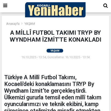
Anasayfa
YAŞAM
A MİLLÎ FUTBOL TAKIMI TRYP BY
WYNDHAM İZMİT'TE KONAKLADI
YAŞAM
16.10.2025 - 13:54, Güncelleme: 16.10.2025 - 13:54
Türkiye A Millî Futbol Takımı,
Kocaeli'deki konaklamasını TRYP By
Wyndham İzmit’te gerçekleştirdi.
Ülkemizi gururla temsil eden millî takım
oyuncularımızı ve teknik ekibini, kamp
süresince otelimizde misafir etmekten