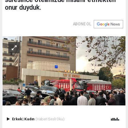
onur duyduk.
ABONE OL
Erkek
|
Kadın
(Haberi Sesli Oku)