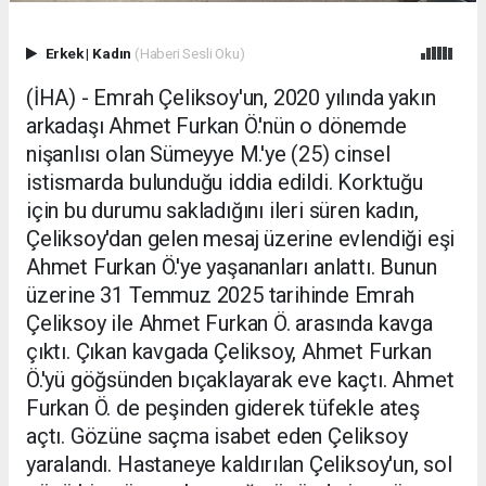
Erkek
|
Kadın
(Haberi Sesli Oku)
(İHA) - Emrah Çeliksoy'un, 2020 yılında yakın
arkadaşı Ahmet Furkan Ö.'nün o dönemde
nişanlısı olan Sümeyye M.'ye (25) cinsel
istismarda bulunduğu iddia edildi. Korktuğu
için bu durumu sakladığını ileri süren kadın,
Çeliksoy'dan gelen mesaj üzerine evlendiği eşi
Ahmet Furkan Ö.'ye yaşananları anlattı. Bunun
üzerine 31 Temmuz 2025 tarihinde Emrah
Çeliksoy ile Ahmet Furkan Ö. arasında kavga
çıktı. Çıkan kavgada Çeliksoy, Ahmet Furkan
Ö.'yü göğsünden bıçaklayarak eve kaçtı. Ahmet
Furkan Ö. de peşinden giderek tüfekle ateş
açtı. Gözüne saçma isabet eden Çeliksoy
yaralandı. Hastaneye kaldırılan Çeliksoy'un, sol