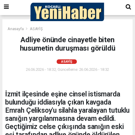
Anasayfa
ASAYİŞ
Adliye önünde cinayetle biten
husumetin duruşması görüldü
ASAYİŞ
26.06.2026 - 18:32, Güncelleme: 26.06.2026 - 18:32
İzmit ilçesinde eşine cinsel istismarda
bulunduğu iddiasıyla çıkan kavgada
Emrah Çeliksoy'u silahla yaralayan tutuklu
sanığın yargılanmasına devam edildi.
Geçtiğimiz celse çıkışında sanığın eski
eşi tarafından adliye önünde öldürülen