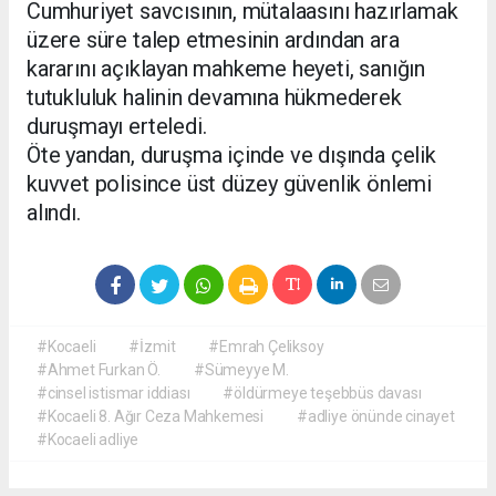
Cumhuriyet savcısının, mütalaasını hazırlamak
üzere süre talep etmesinin ardından ara
kararını açıklayan mahkeme heyeti, sanığın
tutukluluk halinin devamına hükmederek
duruşmayı erteledi.
Öte yandan, duruşma içinde ve dışında çelik
kuvvet polisince üst düzey güvenlik önlemi
alındı.
#Kocaeli
#İzmit
#Emrah Çeliksoy
#Ahmet Furkan Ö.
#Sümeyye M.
#cinsel istismar iddiası
#öldürmeye teşebbüs davası
#Kocaeli 8. Ağır Ceza Mahkemesi
#adliye önünde cinayet
#Kocaeli adliye