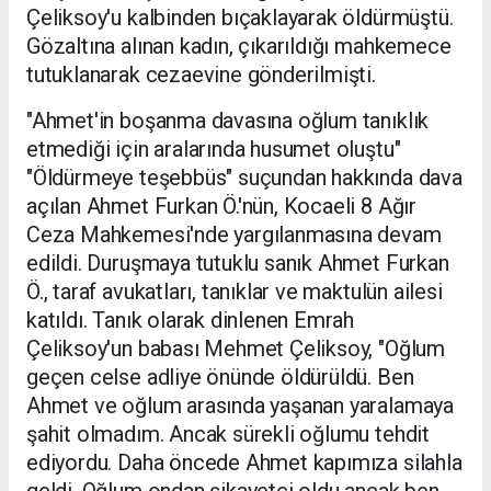
Çeliksoy'u kalbinden bıçaklayarak öldürmüştü.
Gözaltına alınan kadın, çıkarıldığı mahkemece
tutuklanarak cezaevine gönderilmişti.
"Ahmet'in boşanma davasına oğlum tanıklık
etmediği için aralarında husumet oluştu"
"Öldürmeye teşebbüs" suçundan hakkında dava
açılan Ahmet Furkan Ö.'nün, Kocaeli 8 Ağır
Ceza Mahkemesi'nde yargılanmasına devam
edildi. Duruşmaya tutuklu sanık Ahmet Furkan
Ö., taraf avukatları, tanıklar ve maktulün ailesi
katıldı. Tanık olarak dinlenen Emrah
Çeliksoy'un babası Mehmet Çeliksoy, "Oğlum
geçen celse adliye önünde öldürüldü. Ben
Ahmet ve oğlum arasında yaşanan yaralamaya
şahit olmadım. Ancak sürekli oğlumu tehdit
ediyordu. Daha öncede Ahmet kapımıza silahla
geldi. Oğlum ondan şikayetçi oldu ancak ben