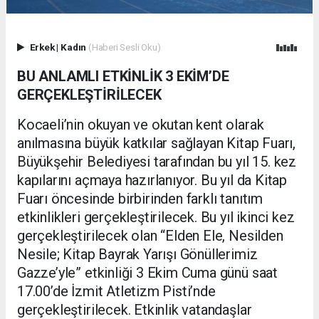
Erkek
|
Kadın
(Haberi Sesli Oku)
BU ANLAMLI ETKİNLİK 3 EKİM’DE
GERÇEKLEŞTİRİLECEK
Kocaeli’nin okuyan ve okutan kent olarak
anılmasına büyük katkılar sağlayan Kitap Fuarı,
Büyükşehir Belediyesi tarafından bu yıl 15. kez
kapılarını açmaya hazırlanıyor. Bu yıl da Kitap
Fuarı öncesinde birbirinden farklı tanıtım
etkinlikleri gerçekleştirilecek. Bu yıl ikinci kez
gerçekleştirilecek olan “Elden Ele, Nesilden
Nesile; Kitap Bayrak Yarışı Gönüllerimiz
Gazze’yle” etkinliği 3 Ekim Cuma günü saat
17.00’de İzmit Atletizm Pisti’nde
gerçekleştirilecek. Etkinlik vatandaşlar