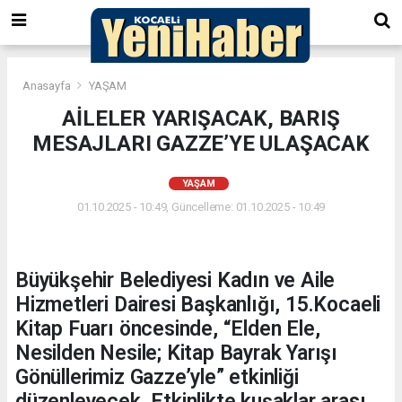
Anasayfa
YAŞAM
AİLELER YARIŞACAK, BARIŞ
MESAJLARI GAZZE’YE ULAŞACAK
YAŞAM
01.10.2025 - 10:49, Güncelleme: 01.10.2025 - 10:49
Büyükşehir Belediyesi Kadın ve Aile
Hizmetleri Dairesi Başkanlığı, 15.Kocaeli
Kitap Fuarı öncesinde, “Elden Ele,
Nesilden Nesile; Kitap Bayrak Yarışı
Gönüllerimiz Gazze’yle” etkinliği
düzenleyecek. Etkinlikte kuşaklar arası