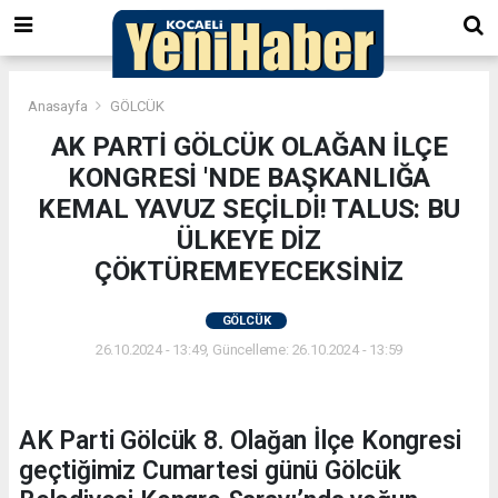
Anasayfa
GÖLCÜK
AK PARTİ GÖLCÜK OLAĞAN İLÇE
KONGRESİ 'NDE BAŞKANLIĞA
KEMAL YAVUZ SEÇİLDİ! TALUS: BU
ÜLKEYE DİZ
ÇÖKTÜREMEYECEKSİNİZ
GÖLCÜK
26.10.2024 - 13:49, Güncelleme: 26.10.2024 - 13:59
AK Parti Gölcük 8. Olağan İlçe Kongresi
geçtiğimiz Cumartesi günü Gölcük