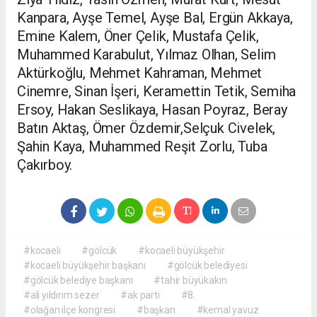
Kanpara, Ayşe Temel, Ayşe Bal, Ergün Akkaya,
Emine Kalem, Öner Çelik, Mustafa Çelik,
Muhammed Karabulut, Yılmaz Olhan, Selim
Aktürkoğlu, Mehmet Kahraman, Mehmet
Cinemre, Sinan İşeri, Keramettin Tetik, Semiha
Ersoy, Hakan Seslikaya, Hasan Poyraz, Beray
Batın Aktaş, Ömer Özdemir,Selçuk Civelek,
Şahin Kaya, Muhammed Reşit Zorlu, Tuba
Çakırboy.
#kocaeli
#gölcük
#kocaeli büyükşehir
#kocaeli büyükşehir başkanı
#gölcük belediyesi
#gölcük belediye başkanı
#tahir büyükakın
#ali yıldırım sezer
#ak parti
#8.
#olağan ilçe kongresi
#başkan
#kemal yavuz