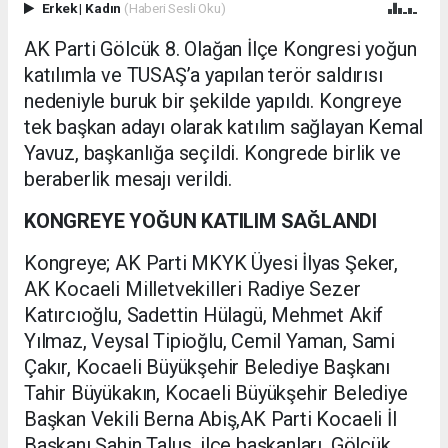
Erkek
|
Kadın
(Haberi Sesli Oku)
AK Parti Gölcük 8. Olağan İlçe Kongresi yoğun
katılımla ve TUSAŞ’a yapılan terör saldırısı
nedeniyle buruk bir şekilde yapıldı. Kongreye
tek başkan adayı olarak katılım sağlayan Kemal
Yavuz, başkanlığa seçildi. Kongrede birlik ve
beraberlik mesajı verildi.
KONGREYE YOĞUN KATILIM SAĞLANDI
Kongreye; AK Parti MKYK Üyesi İlyas Şeker,
AK Kocaeli Milletvekilleri Radiye Sezer
Katırcıoğlu, Sadettin Hülagü, Mehmet Akif
Yılmaz, Veysal Tipioğlu, Cemil Yaman, Sami
Çakır, Kocaeli Büyükşehir Belediye Başkanı
Tahir Büyükakın, Kocaeli Büyükşehir Belediye
Başkan Vekili Berna Abiş,AK Parti Kocaeli İl
Başkanı Şahin Talus, ilçe başkanları, Gölcük