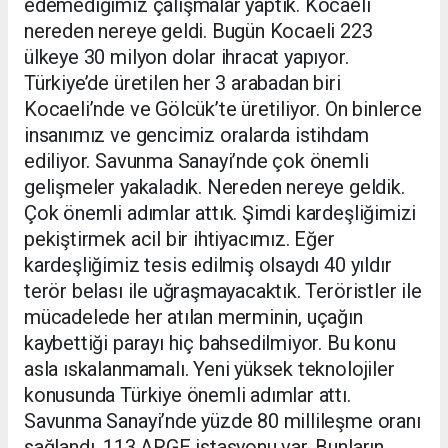
edemediğimiz çalışmalar yaptık. Kocaeli
nereden nereye geldi. Bugün Kocaeli 223
ülkeye 30 milyon dolar ihracat yapıyor.
Türkiye’de üretilen her 3 arabadan biri
Kocaeli’nde ve Gölcük’te üretiliyor. On binlerce
insanımız ve gencimiz oralarda istihdam
ediliyor. Savunma Sanayi’nde çok önemli
gelişmeler yakaladık. Nereden nereye geldik.
Çok önemli adımlar attık. Şimdi kardeşliğimizi
pekiştirmek acil bir ihtiyacımız. Eğer
kardeşliğimiz tesis edilmiş olsaydı 40 yıldır
terör belası ile uğraşmayacaktık. Teröristler ile
mücadelede her atılan merminin, uçağın
kaybettiği parayı hiç bahsedilmiyor. Bu konu
asla ıskalanmamalı. Yeni yüksek teknolojiler
konusunda Türkiye önemli adımlar attı.
Savunma Sanayi’nde yüzde 80 millileşme oranı
sağlandı. 113 ARGE istasyonu var. Bunların