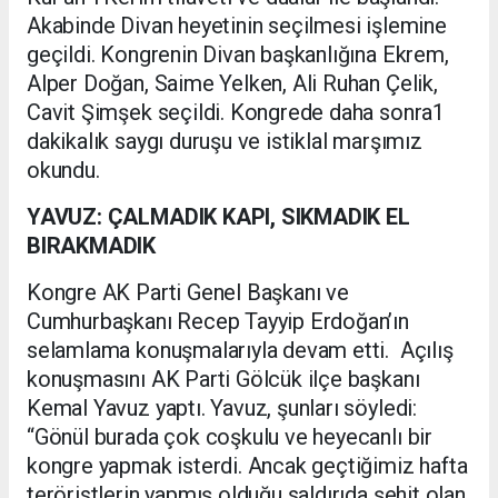
Akabinde Divan heyetinin seçilmesi işlemine
geçildi. Kongrenin Divan başkanlığına Ekrem,
Alper Doğan, Saime Yelken, Ali Ruhan Çelik,
Cavit Şimşek seçildi. Kongrede daha sonra1
dakikalık saygı duruşu ve istiklal marşımız
okundu.
YAVUZ: ÇALMADIK KAPI, SIKMADIK EL
BIRAKMADIK
Kongre AK Parti Genel Başkanı ve
Cumhurbaşkanı Recep Tayyip Erdoğan’ın
selamlama konuşmalarıyla devam etti. Açılış
konuşmasını AK Parti Gölcük ilçe başkanı
Kemal Yavuz yaptı. Yavuz, şunları söyledi:
“Gönül burada çok coşkulu ve heyecanlı bir
kongre yapmak isterdi. Ancak geçtiğimiz hafta
teröristlerin yapmış olduğu saldırıda şehit olan