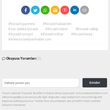
#Kocaeli gazetesi
#Kocaeli habaerleri
#son dakika Kocaeli
#Kocaeli haber
#Kocaeli valiliği
#Kocaeli cinayet
#Kocaeli intihar
#Kocaeli kaza
#www.kocaeliyenihaber.com
Okuyucu Yorumları
(0)
Gönder
Yorum yazarak Topluluk Kuralları’nı kabul etmiş bulunuyor ve kocaeliyenihaber.com
sitesine yaptığınız yorumunuzla ilgili doğrudan veya dolaylı tüm sorumluluğu tek
başınıza üstleniyorsunuz. Yazılan tüm yorumlardan site yönetimi hiçbir şekilde
sorumlu tutulamaz.