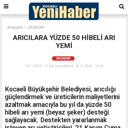
Anasayfa
EKONOMİ
ARICILARA YÜZDE 50 HİBELİ ARI
YEMİ
EKONOMİ
18.11.2025 - 12:04, Güncelleme: 18.11.2025 - 12:04
Kocaeli Büyükşehir Belediyesi, arıcılığı
güçlendirmek ve üreticilerin maliyetlerini
azaltmak amacıyla bu yıl da yüzde 50
hibeli arı yemi (beyaz şeker) desteği
sağlayacak. Destekten yararlanmak
isteyen arı yetiştiricileri, 21 Kasım Cuma