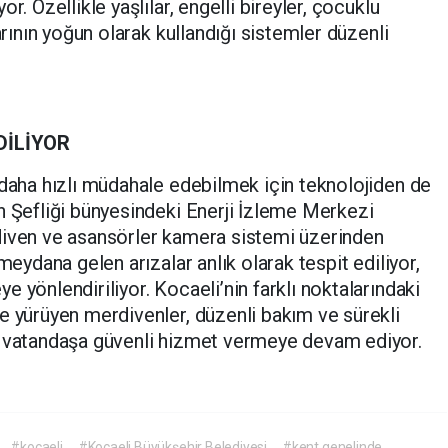
r. Özellikle yaşlılar, engelli bireyler, çocuklu
arının yoğun olarak kullandığı sistemler düzenli
DİLİYOR
 daha hızlı müdahale edebilmek için teknolojiden de
n Şefliği bünyesindeki Enerji İzleme Merkezi
diven ve asansörler kamera sistemi üzerinden
meydana gelen arızalar anlık olarak tespit ediliyor,
 yönlendiriliyor. Kocaeli’nin farklı noktalarındaki
e yürüyen merdivenler, düzenli bakım ve sürekli
e vatandaşa güvenli hizmet vermeye devam ediyor.
#kocaeli
#Kocaeli Büyükşehir Belediyesi
#kent genelinde