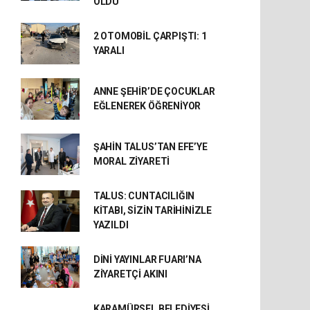
OLDU
2 OTOMOBİL ÇARPIŞTI: 1
YARALI
ANNE ŞEHİR’DE ÇOCUKLAR
EĞLENEREK ÖĞRENİYOR
ŞAHİN TALUS’TAN EFE’YE
MORAL ZİYARETİ
TALUS: CUNTACILIĞIN
KİTABI, SİZİN TARİHİNİZLE
YAZILDI
DİNİ YAYINLAR FUARI’NA
ZİYARETÇİ AKINI
KARAMÜRSEL BELEDİYESİ