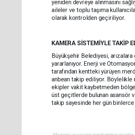
yeniden devreye alınmasını sağlıyo
aileler ve toplu taşıma kullanıcıl
olarak kontrolden geçiriliyor.
KAMERA SİSTEMİYLE TAKİP E
Büyükşehir Belediyesi, arızalara
yararlanıyor. Enerji ve Otomasyo
tarafından kentteki yürüyen mer
anbean takip ediliyor. Böylelikle 
ekipler vakit kaybetmeden bölgeye
üst geçitlerde bulunan asansör v
takip sayesinde her gün binlerc
#Asansör ve yürüyen merdivenlere sıkı takip