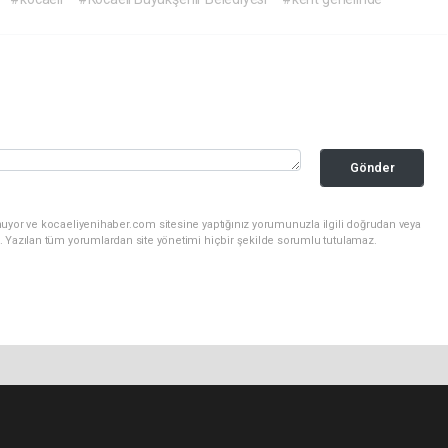
Gönder
nuyor ve kocaeliyenihaber.com sitesine yaptığınız yorumunuzla ilgili doğrudan veya
. Yazılan tüm yorumlardan site yönetimi hiçbir şekilde sorumlu tutulamaz.