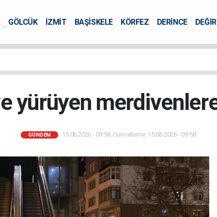
A
GÖLCÜK
İZMİT
BAŞİSKELE
KÖRFEZ
DERİNCE
DEĞİ
ÜRSEL
e yürüyen merdivenlere 
15.06.2026 - 09:58, Güncelleme: 15.06.2026 - 09:58
GÜNDEM