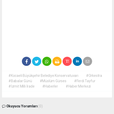
#Kocaeli Büyükşehir Belediye Konservatuvarı
#Orkestra
#Babalar Günü
#Müslüm Gürses
#Ferdi Tayfur
#İzmit Milli İrade
#Haberler
#Haber Merkezi
Okuyucu Yorumları
(0)