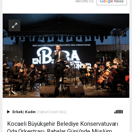
ABONE OL
Erkek
|
Kadın
(Haberi Sesli Oku)
Kocaeli Büyükşehir Belediye Konservatuvarı
Oda Orkestrası, Babalar Günü’nde Müslüm