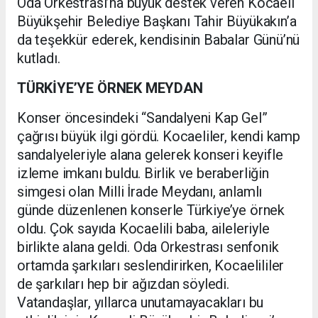
Oda Orkestrası’na büyük destek veren Kocaeli
Büyükşehir Belediye Başkanı Tahir Büyükakın’a
da teşekkür ederek, kendisinin Babalar Günü’nü
kutladı.
TÜRKİYE’YE ÖRNEK MEYDAN
Konser öncesindeki “Sandalyeni Kap Gel”
çağrısı büyük ilgi gördü. Kocaeliler, kendi kamp
sandalyeleriyle alana gelerek konseri keyifle
izleme imkanı buldu. Birlik ve beraberliğin
simgesi olan Milli İrade Meydanı, anlamlı
günde düzenlenen konserle Türkiye’ye örnek
oldu. Çok sayıda Kocaelili baba, aileleriyle
birlikte alana geldi. Oda Orkestrası senfonik
ortamda şarkıları seslendirirken, Kocaelililer
de şarkıları hep bir ağızdan söyledi.
Vatandaşlar, yıllarca unutamayacakları bu