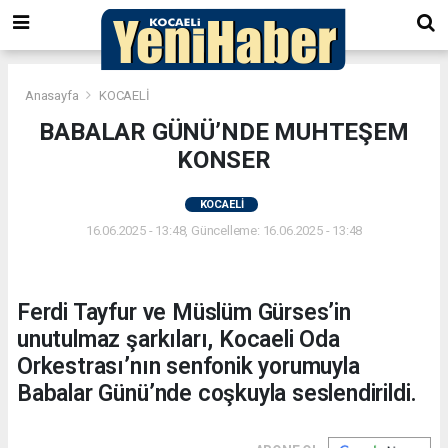
Anasayfa
KOCAELİ
BABALAR GÜNÜ’NDE MUHTEŞEM
KONSER
KOCAELİ
16.06.2025 - 13:48, Güncelleme: 16.06.2025 - 13:48
Ferdi Tayfur ve Müslüm Gürses’in
unutulmaz şarkıları, Kocaeli Oda
Orkestrası’nın senfonik yorumuyla
Babalar Günü’nde coşkuyla seslendirildi.