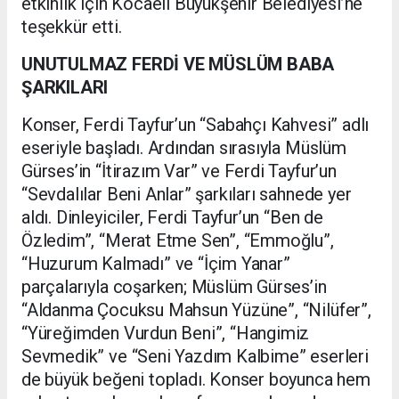
etkinlik için Kocaeli Büyükşehir Belediyesi’ne
teşekkür etti.
UNUTULMAZ FERDİ VE MÜSLÜM BABA
ŞARKILARI
Konser, Ferdi Tayfur’un “Sabahçı Kahvesi” adlı
eseriyle başladı. Ardından sırasıyla Müslüm
Gürses’in “İtirazım Var” ve Ferdi Tayfur’un
“Sevdalılar Beni Anlar” şarkıları sahnede yer
aldı. Dinleyiciler, Ferdi Tayfur’un “Ben de
Özledim”, “Merat Etme Sen”, “Emmoğlu”,
“Huzurum Kalmadı” ve “İçim Yanar”
parçalarıyla coşarken; Müslüm Gürses’in
“Aldanma Çocuksu Mahsun Yüzüne”, “Nilüfer”,
“Yüreğimden Vurdun Beni”, “Hangimiz
Sevmedik” ve “Seni Yazdım Kalbime” eserleri
de büyük beğeni topladı. Konser boyunca hem