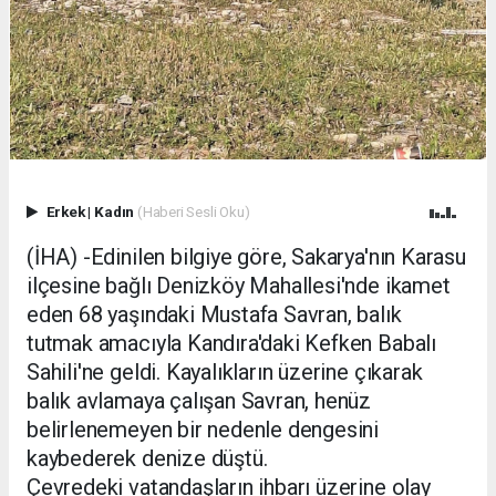
Erkek
|
Kadın
(Haberi Sesli Oku)
(İHA) -Edinilen bilgiye göre, Sakarya'nın Karasu
ilçesine bağlı Denizköy Mahallesi'nde ikamet
eden 68 yaşındaki Mustafa Savran, balık
tutmak amacıyla Kandıra'daki Kefken Babalı
Sahili'ne geldi. Kayalıkların üzerine çıkarak
balık avlamaya çalışan Savran, henüz
belirlenemeyen bir nedenle dengesini
kaybederek denize düştü.
Çevredeki vatandaşların ihbarı üzerine olay