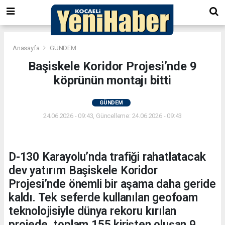
Anasayfa
GÜNDEM
Başiskele Koridor Projesi’nde 9
köprünün montajı bitti
GÜNDEM
24.06.2026 - 09:43, Güncelleme: 24.06.2026 - 09:43
D-130 Karayolu’nda trafiği rahatlatacak
dev yatırım Başiskele Koridor
Projesi’nde önemli bir aşama daha geride
kaldı. Tek seferde kullanılan geofoam
teknolojisiyle dünya rekoru kırılan
projede, toplam 155 kirişten oluşan 9