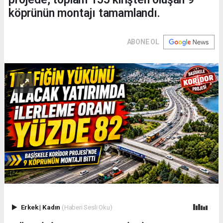
köprünün montajı tamamlandı.
ABONE OL
Erkek
|
Kadın
(Haberi Sesli Oku)