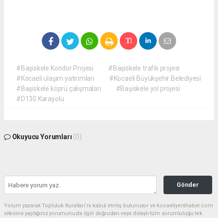
#Başiskele Koridor Projesi
#Başiskele trafik projesi
#Kocaeli ulaşım yatırımları
#Kocaeli Büyükşehir Belediyesi
#Başiskele köprü çalışmaları
#Başiskele yol projesi
#D130 Karayolu
Okuyucu Yorumları
(0)
Gönder
Yorum yazarak Topluluk Kuralları’nı kabul etmiş bulunuyor ve kocaeliyenihaber.com
sitesine yaptığınız yorumunuzla ilgili doğrudan veya dolaylı tüm sorumluluğu tek