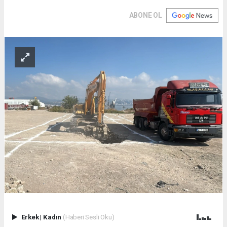
ABONE OL
Erkek
|
Kadın
(Haberi Sesli Oku)