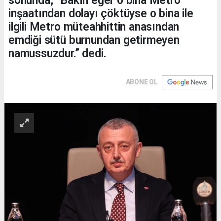
sonunda, “Bakın eğer o bina Metro
inşaatından dolayı çöktüyse o bina ile
ilgili Metro müteahhittin anasından
emdiği sütü burnundan getirmeyen
namussuzdur.” dedi.
ABONE OL