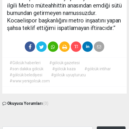
ilgili Metro müteahhittin anasından emdiği sütü
burnundan getirmeyen namussuzdur.
Kocaelispor başkanlığını metro inşaatını yapan
şahsa teklif ettiğimi ispatlamayan iftiracıdır.”
#Gölcük haberleri
#gölcük gazetesi
#son dakika gölcük
#gölcük kaza
#gölcük intihar
#gölcük belediyesi
#gölcük uyuşturucu
#www.yenigolcuk.com
Okuyucu Yorumları
(0)