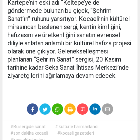
Kartepe’nin eski adı “Keltepe’ye de
göndermede bulunan bu çiçek, “Şehrim
Sanat’ın” ruhunu yansıtıyor. Kocaeli’nin kültürel
mirasından beslenen sergi, kentin kimliğini,
hafızasını ve üretkenliğini sanatın evrensel
diliyle anlatan anlamlı bir kültürel hafıza projesi
olarak öne çıkıyor. Gelenekselleşmesi
planlanan “Şehrim Sanat” sergisi, 20 Kasım
tarihine kadar Seka Sanat İhtisas Merkezi’nde
ziyaretçilerini ağırlamaya devam edecek.
#Bu sergide sanat
# kültürle harmanlandı
#son dakika kocaeli
#kocaeli gazeteleri
#kocaeli haberleri