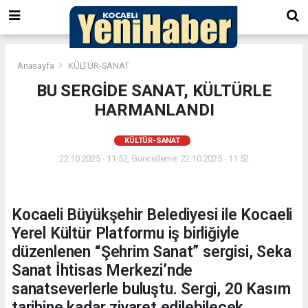
Anasayfa
KÜLTÜR-SANAT
BU SERGİDE SANAT, KÜLTÜRLE
HARMANLANDI
KÜLTÜR-SANAT
22.10.2025 - 11:52, Güncelleme: 22.10.2025 - 11:52
Kocaeli Büyükşehir Belediyesi ile Kocaeli
Yerel Kültür Platformu iş birliğiyle
düzenlenen “Şehrim Sanat” sergisi, Seka
Sanat İhtisas Merkezi’nde
sanatseverlerle buluştu. Sergi, 20 Kasım
tarihine kadar ziyaret edilebilecek.