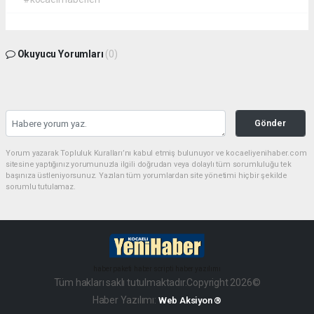
Okuyucu Yorumları
(0)
Gönder
Yorum yazarak Topluluk Kuralları’nı kabul etmiş bulunuyor ve kocaeliyenihaber.com
sitesine yaptığınız yorumunuzla ilgili doğrudan veya dolaylı tüm sorumluluğu tek
başınıza üstleniyorsunuz. Yazılan tüm yorumlardan site yönetimi hiçbir şekilde
sorumlu tutulamaz.
haber paketi
haber scripti
haber yazılımı
Tüm hakları saklı tutulmaktadır.Copyright 2026©
Haber Yazılımı:
Web Aksiyon ®