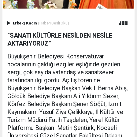
Erkek
|
Kadın
(Haberi Sesli Oku)
“SANATI KÜLTÜRLE NESİLDEN NESİLE
AKTARIYORUZ”
Büyükşehir Belediyesi Konservatuvar
hocalarının çaldığı ezgiler eşliğinde gezilen
sergi, çok sayıda vatandaş ve sanatsever
tarafından ilgi gördü. Açılış törenine
Büyükşehir Belediye Başkan Vekili Berna Abiş,
Gölcük Belediye Başkanı Ali Yıldırım Sezer,
Körfez Belediye Başkanı Şener Söğüt, İzmit
Kaymakamı Yusuf Ziya Çelikkaya, İl Kültür ve
Turizm Müdürü Fatih Taşdelen, Yerel Kültür
Platformu Başkanı Metin Şentürk, Kocaeli
Üniversitesi Güzel Sanatlar Fakültesi Dekanı