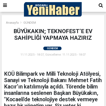
Anasayfa
GÜNDEM
BÜYÜKAKIN; TEKNOFEST’E EV
SAHİPLİĞİ YAPMAYA HAZIRIZ
GÜNDEM
11.11.2025 - 18:07, Güncelleme: 11.11.2025 - 18:07
KOÜ Bilimpark ve Milli Teknoloji Atölyesi,
Sanayi ve Teknoloji Bakanı Mehmet Fatih
Kacır’ın katılımıyla açıldı. Törende bilim
insanlarına seslenen Başkan Büyükakın,
"Kocaeli'de teknolojiye destek vermeye
hazır bir yönetim var. Siz yeter ki