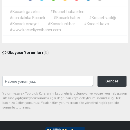
#Kocaeli gazetesi
#Kocaeli habaerleri
#son dakika Kocaeli
#Kocaeli haber
#Kocaeli valiliği
#Kocaeli cinayet
#Kocaeli intihar
#Kocaeli kaza
#www.kocaeliyenihaber.com
Okuyucu Yorumları
(0)
Gönder
Yorum yazarak Topluluk Kuralları’nı kabul etmiş bulunuyor ve kocaeliyenihaber.com
sitesine yaptığınız yorumunuzla ilgili doğrudan veya dolaylı tüm sorumluluğu tek
başınıza üstleniyorsunuz. Yazılan tüm yorumlardan site yönetimi hiçbir şekilde
sorumlu tutulamaz.