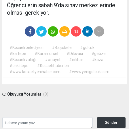
Öğrencilerin sabah 9’da sınav merkezlerinde
olması gerekiyor.
#Kocaeli belediyesi
#Başiskele
#gölcük
#kartepe
#Karamürsel
#Dilovası
#gebze
#Kocaeli valiliği
#cinayet
#intihar
#kaza
#eriklitepe
#Kocaeli haberleri
#www.kocaeliyenihaber.com
#www.yenigolcuk.com
Okuyucu Yorumları
(0)
Gönder