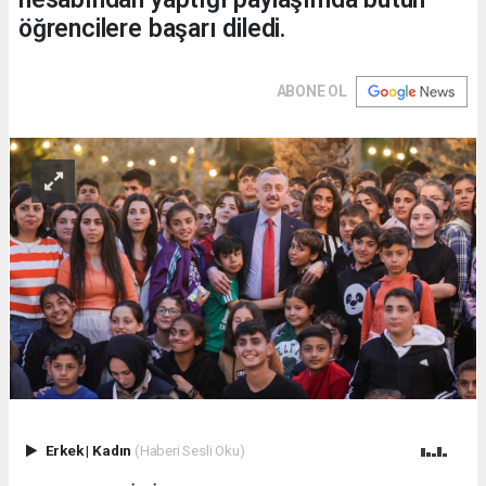
öğrencilere başarı diledi.
ABONE OL
Erkek
|
Kadın
(Haberi Sesli Oku)