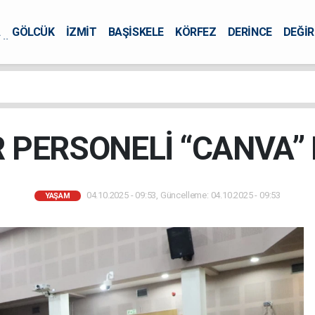
A
GÖLCÜK
İZMİT
BAŞİSKELE
KÖRFEZ
DERİNCE
DEĞİ
ÜRSEL
 PERSONELİ “CANVA” E
04.10.2025 - 09:53, Güncelleme: 04.10.2025 - 09:53
YAŞAM