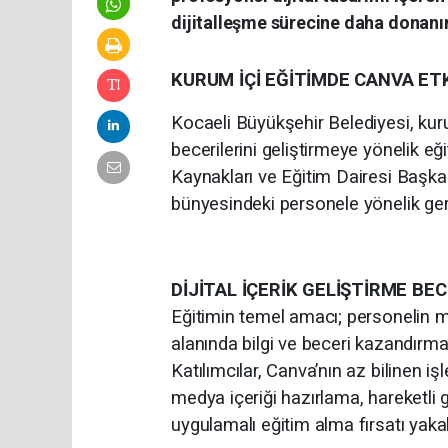
dijitalleşme sürecine daha donanı
KURUM İÇİ EĞİTİMDE CANVA ETK
Kocaeli Büyükşehir Belediyesi, kuru
becerilerini geliştirmeye yönelik 
Kaynakları ve Eğitim Dairesi Başka
bünyesindeki personele yönelik gerç
DİJİTAL İÇERİK GELİŞTİRME BEC
Eğitimin temel amacı; personelin me
alanında bilgi ve beceri kazandırmak 
Katılımcılar, Canva’nın az bilinen i
medya içeriği hazırlama, hareketli 
uygulamalı eğitim alma fırsatı yakal