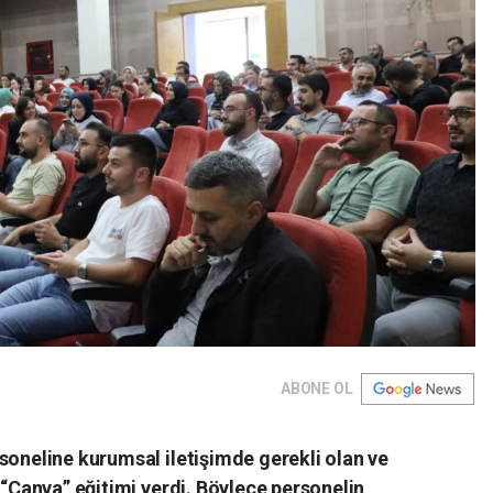
ABONE OL
soneline kurumsal iletişimde gerekli olan ve
 “Canva” eğitimi verdi. Böylece personelin,