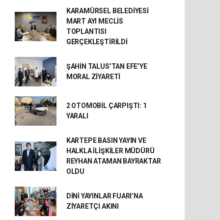
KARAMÜRSEL BELEDİYESİ
MART AYI MECLİS
TOPLANTISI
GERÇEKLEŞTİRİLDİ
ŞAHİN TALUS’TAN EFE’YE
MORAL ZİYARETİ
2 OTOMOBİL ÇARPIŞTI: 1
YARALI
KARTEPE BASIN YAYIN VE
HALKLA İLİŞKİLER MÜDÜRÜ
REYHAN ATAMAN BAYRAKTAR
OLDU
DİNİ YAYINLAR FUARI’NA
ZİYARETÇİ AKINI