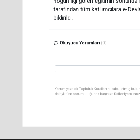
Yoğun ilgi gören eğitimin sonunda 
tarafından tüm katılımcılara e-Devle
bildirildi.
Okuyucu Yorumları
(0)
Yorum yazarak Topluluk Kuralları’nı kabul etmiş bulu
dolaylı tüm sorumluluğu tek başınıza üstleniyorsunuz