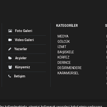
KATEGORİLER
S
Foto Galeri
MEDYA
Video Galeri
GÖLCÜK
İZMİT
Yazarlar
BAŞİSKELE
KÖRFEZ
Arşivler
DERİNCE
Künyemiz
DEĞİRMENDERE
KARAMÜRSEL
İletişim
ght 2026 ©
haber yazılımı
haber paketi
haber scripti
haber yazılım
haber sc
er kullanılmaktadır, sitemizi kullanarak çerezleri kabul etmiş saylırsınız.