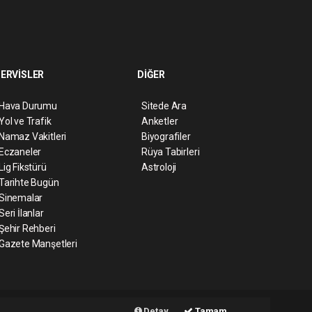
ERVİSLER
DİĞER
Hava Durumu
Sitede Ara
Yol ve Trafik
Anketler
Namaz Vakitleri
Biyografiler
Eczaneler
Rüya Tabirleri
Lig Fikstürü
Astroloji
Tarihte Bugün
Sinemalar
Seri İlanlar
Şehir Rehberi
Gazete Manşetleri
ript
Haber Yazılımı:
Web Aksiyon ®
Detay
Tamam