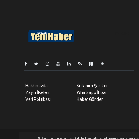
Pro-0.048
Hakkımızda
Kullanım Şartları
Yayın İlkeleri
Whatsapp İhbar
Veri Politikası
Haber Gönder
Kocaeliyenihaber.com Tüm hakları saklı tutulmaktadır. Copyri
Sitemizden en iyi şekilde faydalanabilmeniz için çerezl