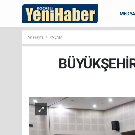
MEDY
KARAM
Anasayfa
YAŞAM
BÜYÜKŞEHİR