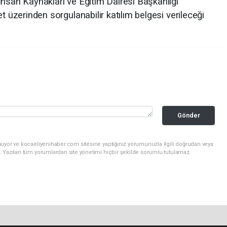
İnsan Kaynakları ve Eğitim Dairesi Başkanlığı
t üzerinden sorgulanabilir katılım belgesi verileceği
Gönder
nuyor ve kocaeliyenihaber.com sitesine yaptığınız yorumunuzla ilgili doğrudan veya
. Yazılan tüm yorumlardan site yönetimi hiçbir şekilde sorumlu tutulamaz.