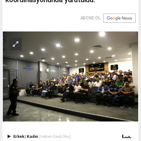
ABONE OL
Erkek
|
Kadın
(Haberi Sesli Oku)