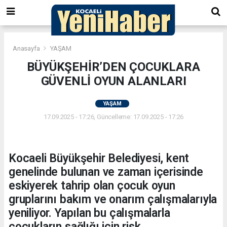
Anasayfa
YAŞAM
BÜYÜKŞEHİR’DEN ÇOCUKLARA
GÜVENLİ OYUN ALANLARI
YAŞAM
17.09.2025 - 17:26, Güncelleme: 17.09.2025 - 17:26
Kocaeli Büyükşehir Belediyesi, kent
genelinde bulunan ve zaman içerisinde
eskiyerek tahrip olan çocuk oyun
gruplarını bakım ve onarım çalışmalarıyla
yeniliyor. Yapılan bu çalışmalarla
çocukların sağlığı için risk