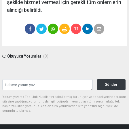
şekilde hizmet vermesi için gerekli tüm önlemlerin
alındığı belirtildi.
Okuyucu Yorumları
(0)
Gönder
Yorum yazarak Topluluk Kuralları’nı kabul etmiş bulunuyor ve kocaeliyenihaber.com
sitesine yaptığınız yorumunuzla ilgili doğrudan veya dolaylı tüm sorumluluğu tek
başınıza üstleniyorsunuz. Yazılan tüm yorumlardan site yönetimi hiçbir şekilde
sorumlu tutulamaz.