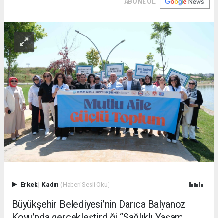
ABONE OL
Erkek
|
Kadın
(Haberi Sesli Oku)
Büyükşehir Belediyesi’nin Darıca Balyanoz
Koyu’nda gerçekleştirdiği “Sağlıklı Yaşam