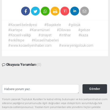
#Kocaeli belediyesi
#Başiskele
#gölcük
#kartepe
#Karamürsel
#Dilovası
#gebze
#Kocaeli valiliği
#cinayet
#intihar
#kaza
#eriklitepe
#Kocaeli haberleri
#www.kocaeliyenihaber.com
#www.yenigolcuk.com
Okuyucu Yorumları
(0)
Gönder
Yorum yazarak Topluluk Kuralları’nı kabul etmiş bulunuyor ve kocaeliyenihaber.com
sitesine yaptığınız yorumunuzla ilgili doğrudan veya dolaylı tüm sorumluluğu tek
başınıza üstleniyorsunuz. Yazılan tüm yorumlardan site yönetimi hiçbir şekilde