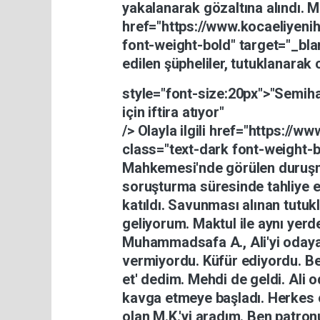
yakalanarak
gözaltına
alındı.
M
href="https://www.kocaeliyen
font-weight-bold"
target="_bl
edilen
şüpheliler,
tutuklanarak
style="font-size:20px">"Semih
için
iftira
atıyor"
/> Olayla
ilgili
href="https://ww
class="text-dark
font-weight-
Mahkemesi'nde
görülen
duruş
soruşturma
süresinde
tahliye
e
katıldı.
Savunması
alınan
tutuk
geliyorum.
Maktul
ile
aynı
yerd
Muhammadsafa
A.,
Ali'yi
oday
vermiyordu.
Küfür
ediyordu.
B
et'
dedim.
Mehdi
de
geldi.
Ali
o
kavga
etmeye
başladı.
Herkes
olan
M.K.'yi
aradım.
Ben
patro