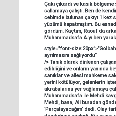
Çakı
çıkardı
ve
kasık
bölgeme
sallamaya
çalıştı.
Ben
de
kend
cebimde
bulunan
çakıyı
1
kez
s
yüzümü
kapatmıştım.
Bu
esna
gördüm.
Kaçtım,
Raouf
da
ark
Muhammadsafa
A.'yı
ben
yara
style="font-size:20px">"Golba
ayrılmasını
sağlıyordu"
/> Tanık
olarak
dinlenen
çalışa
edildiğini
ve
onların
yanında
be
sanıklar
ve
ailesi
mahkeme
sa
yerini
kötülüyor,
gelenlerin
işt
akrabalarına
yer
sağlamaya
ça
Muhammadsafa
ile
Mehdi
kav
Mehdi,
bana,
Ali
buradan
gönde
'Parçalayacağım'
dedi.
Olay
tar
dövdüğünü
söyledi.
Biz
oraya