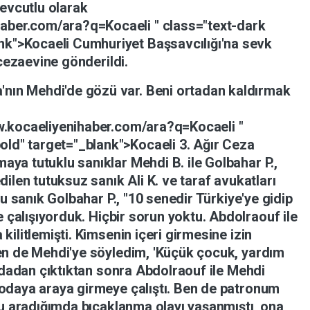
evcutlu
olarak
ihaber.com/ara?q=Kocaeli
"
class="text-dark
ank">Kocaeli
Cumhuriyet
Başsavcılığı'na
sevk
cezaevine
gönderildi.
a'nın
Mehdi'de
gözü
var.
Beni
ortadan
kaldırmak
w.kocaeliyenihaber.com/ara?q=Kocaeli
"
bold"
target="_blank">Kocaeli
3.
Ağır
Ceza
maya
tutuklu
sanıklar
Mehdi
B.
ile
Golbahar
P.,
dilen
tutuksuz
sanık
Ali
K.
ve
taraf
avukatları
lu
sanık
Golbahar
P.,
"10
senedir
Türkiye'ye
gidip
e
çalışıyorduk.
Hiçbir
sorun
yoktu.
Abdolraouf
ile
a
kilitlemişti.
Kimsenin
içeri
girmesine
izin
en
de
Mehdi'ye
söyledim,
'Küçük
çocuk,
yardım
dadan
çıktıktan
sonra
Abdolraouf
ile
Mehdi
odaya
araya
girmeye
çalıştı.
Ben
de
patronum
nu
aradığımda
bıçaklanma
olayı
yaşanmıştı,
ona