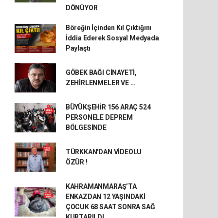
DÖNÜYOR
Böreğin İçinden Kıl Çıktığını
İddia Ederek Sosyal Medyada
Paylaştı
GÖBEK BAĞI CİNAYETİ,
ZEHİRLENMELER VE …
BÜYÜKŞEHİR 156 ARAÇ 524
PERSONELE DEPREM
BÖLGESİNDE
TÜRKKAN'DAN VİDEOLU
ÖZÜR !
KAHRAMANMARAŞ’TA
ENKAZDAN 12 YAŞINDAKİ
ÇOCUK 68 SAAT SONRA SAĞ
KURTARILDI