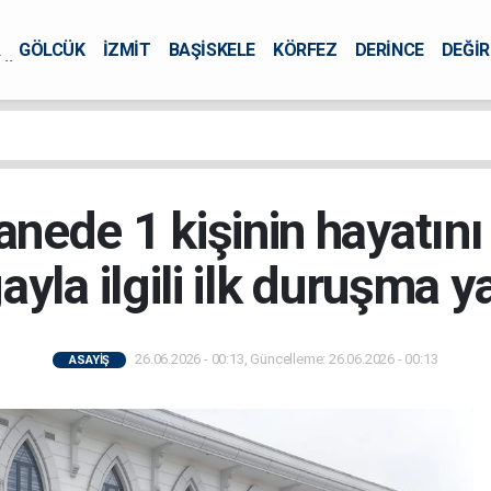
A
GÖLCÜK
İZMİT
BAŞİSKELE
KÖRFEZ
DERİNCE
DEĞİ
ÜRSEL
nede 1 kişinin hayatını 
yla ilgili ilk duruşma y
26.06.2026 - 00:13, Güncelleme: 26.06.2026 - 00:13
ASAYİŞ