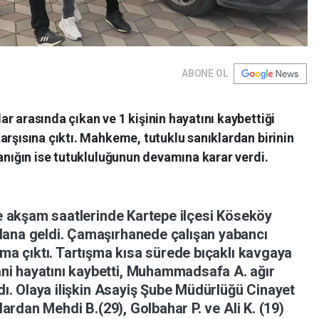
ABONE OL
r arasında çıkan ve 1 kişinin hayatını kaybettiği
arşısına çıktı. Mahkeme, tutuklu sanıklardan birinin
sanığın ise tutukluluğunun devamına karar verdi.
e
akşam
saatlerinde
Kartepe
ilçesi
Köseköy
dana
geldi.
Çamaşırhanede
çalışan
yabancı
ışma
çıktı.
Tartışma
kısa
sürede
bıçaklı
kavgaya
ani
hayatını
kaybetti,
Muhammadsafa
A.
ağır
dı.
Olaya
ilişkin
Asayiş
Şube
Müdürlüğü
Cinayet
nlardan
Mehdi
B.(29),
Golbahar
P.
ve
Ali
K.
(19)