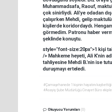
Muhammadsafa,
Raouf,
maktu
çok
sinirliydi.
Ali'ye
odadan
dış
çalışırken
Mehdi,
gelip
maktul
kişilerde
koridordaydı.
Henga
görmedim.
Patronu
haber
ver
şeklinde
konuştu.
style="font-size:20px">1
kişi
ta
/> Mahkeme
heyeti,
Ali
K'nin
ad
tahliyesine
Mehdi
B.'nin
ise
tut
duruşmayı
erteledi.
#Çamaşırhanede 1 kişinin hayatını kaybettiği k
#Asayiş Şube Müdürlüğü Cinayet Büro ekiple
Okuyucu Yorumları
(0)