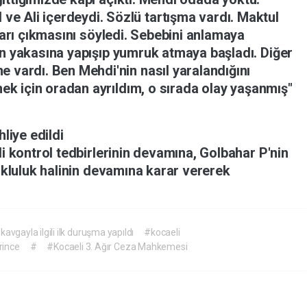
l
ve
Ali
içerdeydi.
Sözlü
tartışma
vardı.
Maktul
arı
çıkmasını
söyledi.
Sebebini
anlamaya
ün
yakasına
yapışıp
yumruk
atmaya
başladı.
Diğer
me
vardı.
Ben
Mehdi'nin
nasıl
yaralandığını
mek
için
oradan
ayrıldım,
o
sırada
olay
yaşanmış"
hliye
edildi
li
kontrol
tedbirlerinin
devamına,
Golbahar
P'nin
ukluluk
halinin
devamına
karar
vererek
avgayla ilgili ilk duruşma yapıldı
#kocaeli
rince
#
#Kocaeli 3. Ağır Ceza Mahkemesi