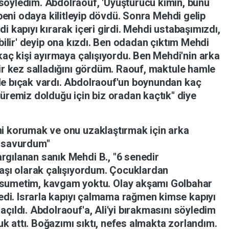
söyledim.
Abdolraouf,
'Uyuşturucu
kimin,
bunu
beni
odaya
kilitleyip
dövdü.
Sonra
Mehdi
gelip
di
kapıyı
kırarak
içeri
girdi.
Mehdi
ustabaşımızdı,
bilir'
deyip
ona
kızdı.
Ben
odadan
çıktım
Mehdi
rkaç
kişi
ayırmaya
çalışıyordu.
Ben
Mehdi'nin
arka
ir
kez
salladığını
gördüm.
Raouf,
maktule
hamle
de
bıçak
vardı.
Abdolraouf'un
boynundan
kaç
süremiz
dolduğu
için
biz
oradan
kaçtık"
diye
mi
korumak
ve
onu
uzaklaştırmak
için
arka
z
savurdum"
argılanan
sanık
Mehdi
B.,
"6
senedir
aşı
olarak
çalışıyordum.
Çocuklardan
sumetim,
kavgam
yoktu.
Olay
akşamı
Golbahar
edi.
Israrla
kapıyı
çalmama
rağmen
kimse
kapıyı
ı
açıldı.
Abdolraouf'a,
Ali'yi
bırakmasını
söyledim
uk
attı.
Boğazımı
sıktı,
nefes
almakta
zorlandım.