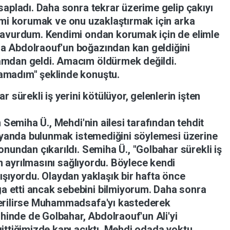
sapladı.
Daha
sonra
tekrar
üzerime
gelip
çakıyı
imi
korumak
ve
onu
uzaklaştırmak
için
arka
avurdum.
Kendimi
ondan
korumak
için
de
elimle
da
Abdolraouf'un
boğazından
kan
geldiğini
amdan
geldi.
Amacım
öldürmek
değildi.
lamadım"
şeklinde
konuştu.
har
sürekli
iş
yerini
kötülüyor,
gelenlerin
işten
n
Semiha
Ü.,
Mehdi'nin
ailesi
tarafından
tehdit
yanda
bulunmak
istemediğini
söylemesi
üzerine
lonundan
çıkarıldı.
Semiha
Ü.,
"Golbahar
sürekli
iş
en
ayrılmasını
sağlıyordu.
Böylece
kendi
lışıyordu.
Olaydan
yaklaşık
bir
hafta
önce
ga
etti
ancak
sebebini
bilmiyorum.
Daha
sonra
rilirse
Muhammadsafa'yı
kastederek
ihinde
de
Golbahar,
Abdolraouf'un
Ali'yi
gittiğimizde
kapı
açıktı.
Mehdi
odada
yoktu.