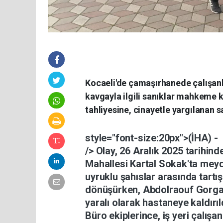
Kocaeli'de çamaşırhanede çalışanla
kavgayla ilgili sanıklar mahkeme k
tahliyesine, cinayetle yargılanan 
style="font-size:20px">(İHA)
-
/> Olay,
26
Aralık
2025
tarihind
Mahallesi
Kartal
Sokak'ta
mey
uyruklu
şahıslar
arasında
tart
dönüşürken,
Abdolraouf
Gorg
yaralı
olarak
hastaneye
kaldırıl
Büro
ekiplerince,
iş
yeri
çalışa