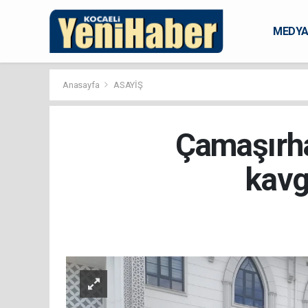
MEDY
KARAM
Anasayfa
ASAYİŞ
Çamaşırha
kavga