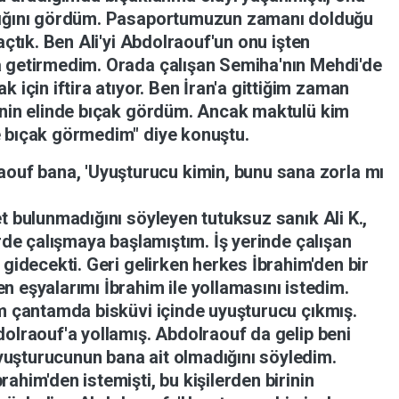
ığını
gördüm.
Pasaportumuzun
zamanı
dolduğu
açtık.
Ben
Ali'yi
Abdolraouf'un
onu
işten
a
getirmedim.
Orada
çalışan
Semiha'nın
Mehdi'de
mak
için
iftira
atıyor.
Ben
İran'a
gittiğim
zaman
'nin
elinde
bıçak
gördüm.
Ancak
maktulü
kim
e
bıçak
görmedim"
diye
konuştu.
raouf
bana,
'Uyuşturucu
kimin,
bunu
sana
zorla
mı
et
bulunmadığını
söyleyen
tutuksuz
sanık
Ali
K.,
rde
çalışmaya
başlamıştım.
İş
yerinde
çalışan
e
gidecekti.
Geri
gelirken
herkes
İbrahim'den
bir
en
eşyalarımı
İbrahim
ile
yollamasını
istedim.
im
çantamda
bisküvi
içinde
uyuşturucu
çıkmış.
dolraouf'a
yollamış.
Abdolraouf
da
gelip
beni
yuşturucunun
bana
ait
olmadığını
söyledim.
brahim'den
istemişti,
bu
kişilerden
birinin