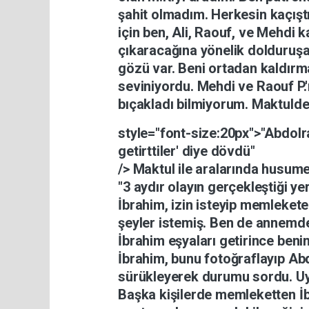
şahit
olmadım.
Herkesin
kaçışt
için
ben,
Ali,
Raouf,
ve
Mehdi
k
çıkaracağına
yönelik
dolduruş
gözü
var.
Beni
ortadan
kaldır
seviniyordu.
Mehdi
ve
Raouf
P.
bıçakladı
bilmiyorum.
Maktuld
style="font-size:20px">"Abdol
getirttiler'
diye
dövdü"
/> Maktul
ile
aralarında
husum
"3
aydır
olayın
gerçekleştiği
ye
İbrahim,
izin
isteyip
memleket
şeyler
istemiş.
Ben
de
annemd
İbrahim
eşyaları
getirince
ben
İbrahim,
bunu
fotoğraflayıp
Ab
sürükleyerek
durumu
sordu.
U
Başka
kişilerde
memleketten
İ