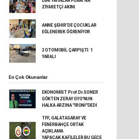
DİNİ YAYINLAR FUARI’NA
ZİYARETÇİ AKINI
ANNE ŞEHİR’DE ÇOCUKLAR
EĞLENEREK ÖĞRENİYOR
2 OTOMOBİL ÇARPIŞTI: 1
YARALI
En Çok Okunanlar
EKONOMİST Prof.Dr.SONER
GÖKTEN ZERAY GYO'NUN
HALKA ARZINA ''İRONİ''DEDİ
TFF, GALATASARAY VE
FENERBAHÇE ORTAK
AÇIKLAMA
YAPACAK.KAFİLELER BU GECE