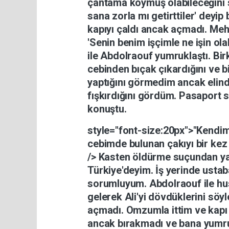
çantama
koymuş
olabileceğini
sana
zorla
mı
getirttiler'
deyip
kapıyı
çaldı
ancak
açmadı.
Meh
'Senin
benim
işçimle
ne
işin
ola
ile
Abdolraouf
yumruklaştı.
Bi
cebinden
bıçak
çıkardığını
ve
b
yaptığını
görmedim
ancak
elin
fışkırdığını
gördüm.
Pasaport
konuştu.
style="font-size:20px">"Kendi
cebimde
bulunan
çakıyı
bir
ke
/> Kasten
öldürme
suçundan
y
Türkiye'deyim.
İş
yerinde
ustab
sorumluyum.
Abdolraouf
ile
hu
gelerek
Ali'yi
dövdüklerini
söyl
açmadı.
Omzumla
ittim
ve
kap
ancak
bırakmadı
ve
bana
yumr