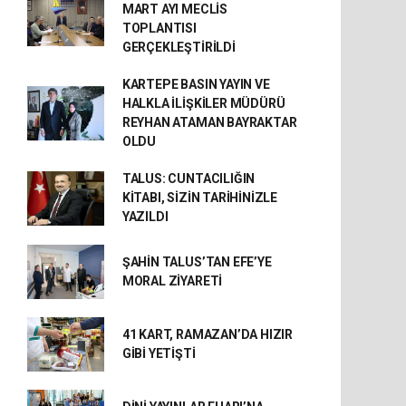
MART AYI MECLİS
TOPLANTISI
GERÇEKLEŞTİRİLDİ
KARTEPE BASIN YAYIN VE
HALKLA İLİŞKİLER MÜDÜRÜ
REYHAN ATAMAN BAYRAKTAR
OLDU
TALUS: CUNTACILIĞIN
KİTABI, SİZİN TARİHİNİZLE
YAZILDI
ŞAHİN TALUS’TAN EFE’YE
MORAL ZİYARETİ
41 KART, RAMAZAN’DA HIZIR
GİBİ YETİŞTİ