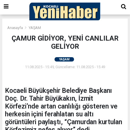
Anasayfa
YAŞAM
ÇAMUR GİDİYOR, YENİ CANLILAR
GELİYOR
YAŞAM
11.08.2025 - 15:49, Güncelleme: 11.08.2025 - 15:49
Kocaeli Büyükşehir Belediye Başkanı
Doç. Dr. Tahir Büyükakın, İzmit
Körfezi’nde artan canlılığı gösteren ve
herkesin içini ferahlatan su altı
görüntüleri paylaştı, “Çamurdan kurtulan
Körfezimiz nefes alıyor” dedi.