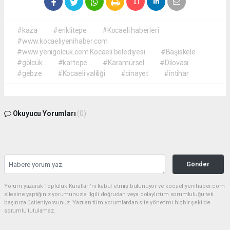
#kaza
#eriklitepe
#Kocaeli haberleri
#www.kocaeliyenihaber.com
#www.yenigolcuk.com Kocaeli belediyesi
#Başiskele
#gölcük
#kartepe
#Karamürsel
#Dilovası
#gebze
#Kocaeli valiliği
#cinayet
#intihar
Okuyucu Yorumları
(0)
Gönder
Yorum yazarak Topluluk Kuralları’nı kabul etmiş bulunuyor ve kocaeliyenihaber.com
sitesine yaptığınız yorumunuzla ilgili doğrudan veya dolaylı tüm sorumluluğu tek
başınıza üstleniyorsunuz. Yazılan tüm yorumlardan site yönetimi hiçbir şekilde
sorumlu tutulamaz.