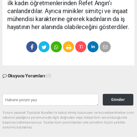
ilk kadın öğretmenlerinden Refet Angın’ı
canlandırdılar. Ayrıca minikler simitçi ve inşaat
mühendisi karakterine girerek kadınların da iş
hayatının her alanında olabileceğini gösterdiler.
Okuyucu Yorumları
(0)
Gönder
Yorum yazarak Topluluk Kuralları’nı kabul etmiş bulunuyor ve kocaeliyenihaber.com
sitesine yaptığınız yorumunuzla ilgili doğrudan veya dolaylı tüm sorumluluğu tek
başınıza üstleniyorsunuz. Yazılan tüm yorumlardan site yönetimi hiçbir şekilde
sorumlu tutulamaz.