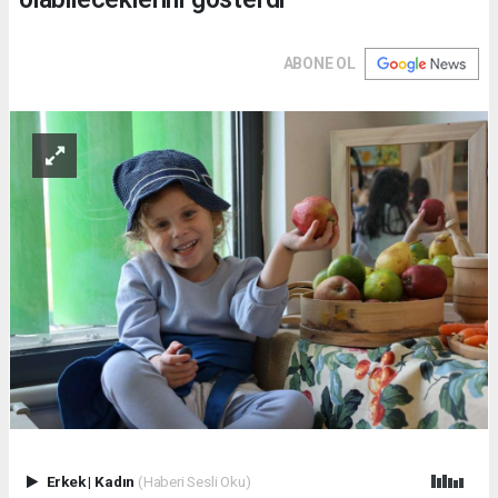
ABONE OL
Erkek
|
Kadın
(Haberi Sesli Oku)