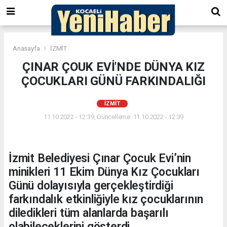
Anasayfa
İZMİT
ÇINAR ÇOUK EVİ'NDE DÜNYA KIZ
ÇOCUKLARI GÜNÜ FARKINDALIĞI
İZMİT
11.10.2022 - 12:39, Güncelleme: 11.10.2022 - 12:39
İzmit Belediyesi Çınar Çocuk Evi’nin
minikleri 11 Ekim Dünya Kız Çocukları
Günü dolayısıyla gerçekleştirdiği
farkındalık etkinliğiyle kız çocuklarının
diledikleri tüm alanlarda başarılı
olabileceklerini gösterdi