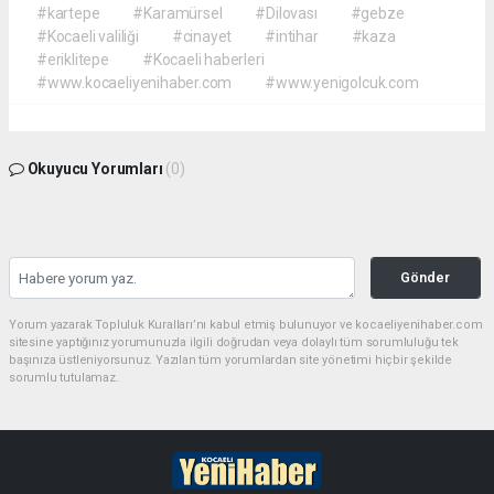
#kartepe
#Karamürsel
#Dilovası
#gebze
#Kocaeli valiliği
#cinayet
#intihar
#kaza
#eriklitepe
#Kocaeli haberleri
#www.kocaeliyenihaber.com
#www.yenigolcuk.com
Okuyucu Yorumları
(0)
Gönder
Yorum yazarak Topluluk Kuralları’nı kabul etmiş bulunuyor ve kocaeliyenihaber.com
sitesine yaptığınız yorumunuzla ilgili doğrudan veya dolaylı tüm sorumluluğu tek
başınıza üstleniyorsunuz. Yazılan tüm yorumlardan site yönetimi hiçbir şekilde
sorumlu tutulamaz.