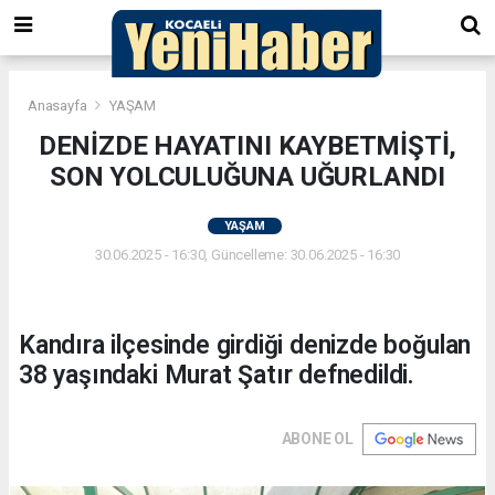
Anasayfa
YAŞAM
DENİZDE HAYATINI KAYBETMİŞTİ,
SON YOLCULUĞUNA UĞURLANDI
YAŞAM
30.06.2025 - 16:30, Güncelleme: 30.06.2025 - 16:30
Kandıra ilçesinde girdiği denizde boğulan
38 yaşındaki Murat Şatır defnedildi.
ABONE OL