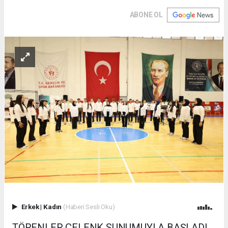
ABONE OL
Erkek
|
Kadın
(Haberi Sesli Oku)
TÖRENLER ÇELENK SUNUMUYLA BAŞLADI