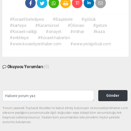
#Kocaeli belediyesi
#Başiskele
#gölcük
#kartepe
#Karamürsel
#Dilovası
#gebze
#Kocaeli valiliği
#cinayet
#intihar
#kaza
#eriklitepe
#Kocaeli haberleri
#www.kocaeliyenihaber.com
#www.yenigolcuk.com
Okuyucu Yorumları
(0)
Gönder
Yorum yazarak Topluluk Kuralları’nı kabul etmiş bulunuyor ve kocaeliyenihaber.com
sitesine yaptığınız yorumunuzla ilgili doğrudan veya dolaylı tüm sorumluluğu tek
başınıza üstleniyorsunuz. Yazılan tüm yorumlardan site yönetimi hiçbir şekilde
sorumlu tutulamaz.