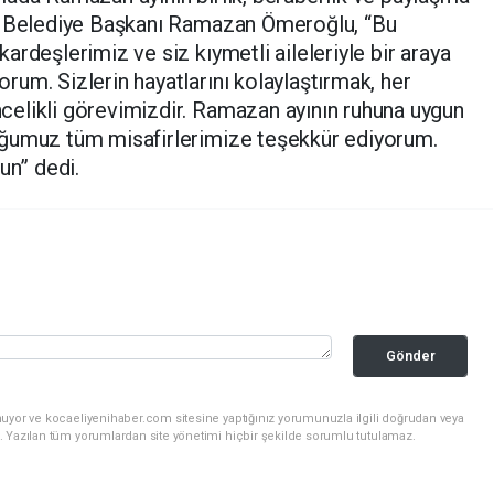
sı Belediye Başkanı Ramazan Ömeroğlu, “Bu
rdeşlerimiz ve siz kıymetli aileleriyle bir araya
um. Sizlerin hayatlarını kolaylaştırmak, her
elikli görevimizdir. Ramazan ayının ruhuna uygun
uğumuz tüm misafirlerimize teşekkür ediyorum.
un” dedi.
Gönder
nuyor ve kocaeliyenihaber.com sitesine yaptığınız yorumunuzla ilgili doğrudan veya
. Yazılan tüm yorumlardan site yönetimi hiçbir şekilde sorumlu tutulamaz.