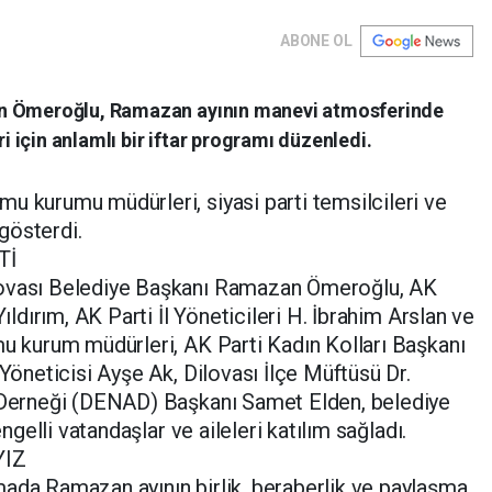
ABONE OL
an Ömeroğlu, Ramazan ayının manevi atmosferinde
ri için anlamlı bir iftar programı düzenledi.
u kurumu müdürleri, siyasi parti temsilcileri ve
 gösterdi.
Tİ
lovası Belediye Başkanı Ramazan Ömeroğlu, AK
Yıldırım, AK Parti İl Yöneticileri H. İbrahim Arslan ve
mu kurum müdürleri, AK Parti Kadın Kolları Başkanı
 Yöneticisi Ayşe Ak, Dilovası İlçe Müftüsü Dr.
r Derneği (DENAD) Başkanı Samet Elden, belediye
engelli vatandaşlar ve aileleri katılım sağladı.
YIZ
mada Ramazan ayının birlik, beraberlik ve paylaşma