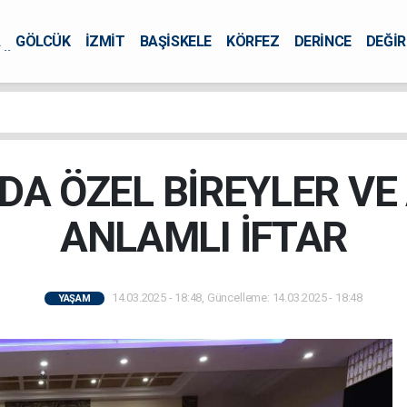
A
GÖLCÜK
İZMİT
BAŞİSKELE
KÖRFEZ
DERİNCE
DEĞİ
ÜRSEL
DA ÖZEL BİREYLER VE
ANLAMLI İFTAR
14.03.2025 - 18:48, Güncelleme: 14.03.2025 - 18:48
YAŞAM