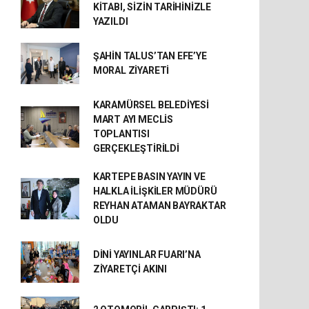
KİTABI, SİZİN TARİHİNİZLE
YAZILDI
ŞAHİN TALUS’TAN EFE’YE
MORAL ZİYARETİ
KARAMÜRSEL BELEDİYESİ
MART AYI MECLİS
TOPLANTISI
GERÇEKLEŞTİRİLDİ
KARTEPE BASIN YAYIN VE
HALKLA İLİŞKİLER MÜDÜRÜ
REYHAN ATAMAN BAYRAKTAR
OLDU
DİNİ YAYINLAR FUARI’NA
ZİYARETÇİ AKINI