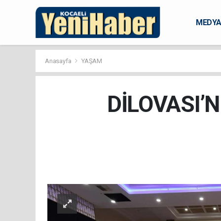
MEDY
KARAM
Anasayfa
YAŞAM
DİLOVASI’N