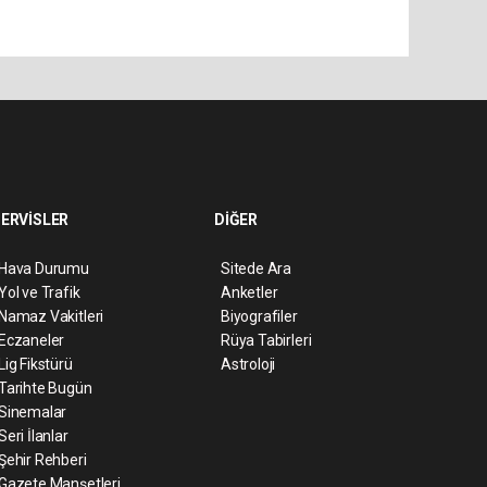
ERVİSLER
DİĞER
Hava Durumu
Sitede Ara
Yol ve Trafik
Anketler
Namaz Vakitleri
Biyografiler
Eczaneler
Rüya Tabirleri
Lig Fikstürü
Astroloji
Tarihte Bugün
Sinemalar
Seri İlanlar
Şehir Rehberi
Gazete Manşetleri