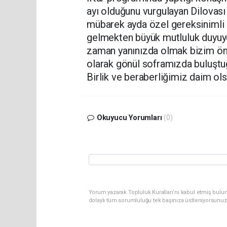
ayı olduğunu vurgulayan Dilova
mübarek ayda özel gereksinimli ka
gelmekten büyük mutluluk duyuyor
zaman yanınızda olmak bizim önc
olarak gönül soframızda buluşt
Birlik ve beraberliğimiz daim ols
Okuyucu Yorumları
(0)
Yorum yazarak Topluluk Kuralları’nı kabul etmiş bulu
dolaylı tüm sorumluluğu tek başınıza üstleniyorsunuz