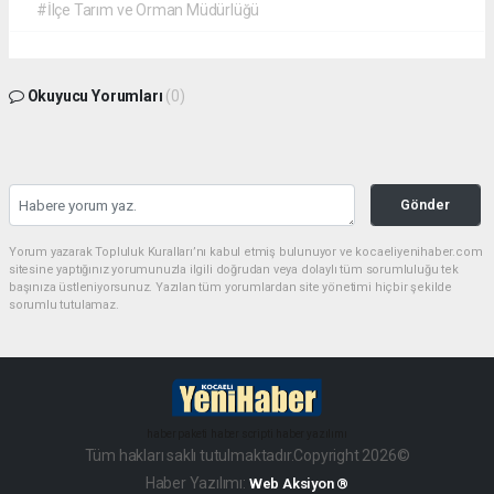
#İlçe Tarım ve Orman Müdürlüğü
Okuyucu Yorumları
(0)
Gönder
Yorum yazarak Topluluk Kuralları’nı kabul etmiş bulunuyor ve kocaeliyenihaber.com
sitesine yaptığınız yorumunuzla ilgili doğrudan veya dolaylı tüm sorumluluğu tek
başınıza üstleniyorsunuz. Yazılan tüm yorumlardan site yönetimi hiçbir şekilde
sorumlu tutulamaz.
haber paketi
haber scripti
haber yazılımı
Tüm hakları saklı tutulmaktadır.Copyright 2026©
Haber Yazılımı:
Web Aksiyon ®