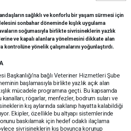
andaşların sağlıklı ve konforlu bir yaşam sürmesi için
delesini sonbahar döneminde kışlık uygulama
aların soğumasıyla birlikte sivrisineklerin yazlık
erine ve kapalı alanlara yönelmesini dikkate alan
va kontrolüne yönelik çalışmalarını yoğunlaştırdı.
A
si Başkanlığı’na bağlı Veteriner Hizmetleri Şube
eminin başlamasıyla birlikte yazlık açık alan
 kışlık mücadele programına geçti. Bu kapsamda
 kanalları, rögarlar, menfezler, bodrum suları ve
isineklerin kış aylarında saklanıp hayatta kalabildiği
ıyor. Ekipler, özellikle bu altyapı sistemlerinde
yonunu baskılamak için hedef odaklı ilaçlama
öylece sivrisineklerin kış boyunca korunup