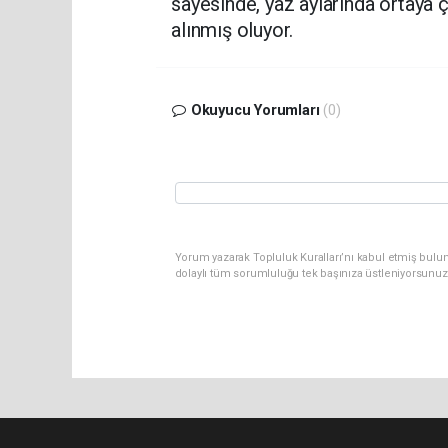
sayesinde, yaz aylarında ortaya 
alınmış oluyor.
Okuyucu Yorumları
(0)
Yorum yazarak Topluluk Kuralları’nı kabul etmiş bulu
dolaylı tüm sorumluluğu tek başınıza üstleniyorsunuz