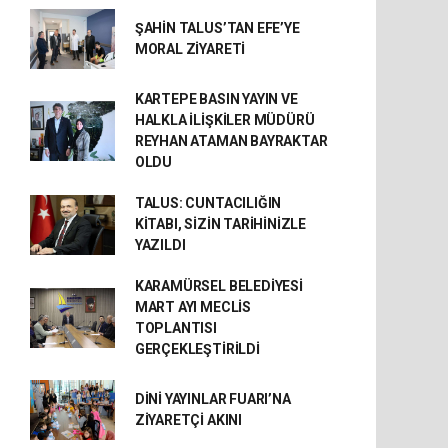
ŞAHİN TALUS’TAN EFE’YE
MORAL ZİYARETİ
KARTEPE BASIN YAYIN VE
HALKLA İLİŞKİLER MÜDÜRÜ
REYHAN ATAMAN BAYRAKTAR
OLDU
TALUS: CUNTACILIĞIN
KİTABI, SİZİN TARİHİNİZLE
YAZILDI
KARAMÜRSEL BELEDİYESİ
MART AYI MECLİS
TOPLANTISI
GERÇEKLEŞTİRİLDİ
DİNİ YAYINLAR FUARI’NA
ZİYARETÇİ AKINI