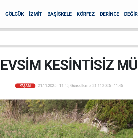
A
GÖLCÜK
İZMİT
BAŞİSKELE
KÖRFEZ
DERİNCE
DEĞİ
ÜRSEL
EVSİM KESİNTİSİZ M
21.11.2025 - 11:45, Güncelleme: 21.11.2025 - 11:45
YAŞAM