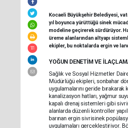
Kocaeli Büyükşehir Belediyesi, vat
yıl boyunca yürüttüğü sinek müca
modeline geçirerek sürdürüyor. Hav
üreme alanlarından altyapı sisteml
ekipler, bu noktalarda ergin ve lar
YOĞUN DENETİM VE İLAÇLAM
Sağlık ve Sosyal Hizmetler Daire
Müdürlüğü ekipleri, sonbahar dön
uygulamalarını geride bırakarak
kanalizasyon hatları, yağmur suyu
kapalı drenaj sistemleri gibi sivr
alanlarda düzenli kontroller yapıl
barınan ergin sivrisinek popülas
uygulamaları gerçekleştiriyor. B