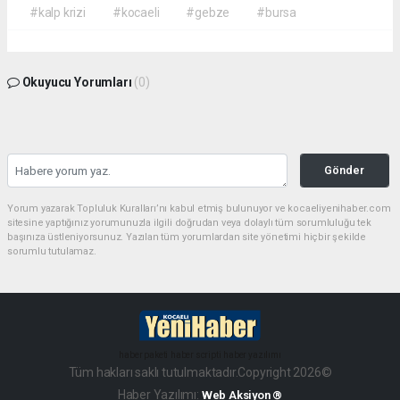
#kalp krizi
#kocaeli
#gebze
#bursa
Okuyucu Yorumları
(0)
Gönder
Yorum yazarak Topluluk Kuralları’nı kabul etmiş bulunuyor ve kocaeliyenihaber.com
sitesine yaptığınız yorumunuzla ilgili doğrudan veya dolaylı tüm sorumluluğu tek
başınıza üstleniyorsunuz. Yazılan tüm yorumlardan site yönetimi hiçbir şekilde
sorumlu tutulamaz.
haber paketi
haber scripti
haber yazılımı
Tüm hakları saklı tutulmaktadır.Copyright 2026©
Haber Yazılımı:
Web Aksiyon ®