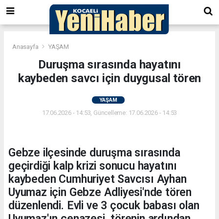
Anasayfa
YAŞAM
Duruşma sırasında hayatını
kaybeden savcı için duygusal tören
YAŞAM
17.06.2026 - 14:53, Güncelleme: 17.06.2026 - 14:53
Gebze ilçesinde duruşma sırasında
geçirdiği kalp krizi sonucu hayatını
kaybeden Cumhuriyet Savcısı Ayhan
Uyumaz için Gebze Adliyesi'nde tören
düzenlendi. Evli ve 3 çocuk babası olan
Uyumaz'ın cenazesi, törenin ardından