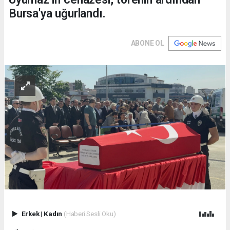
Bursa'ya uğurlandı.
ABONE OL
Erkek
|
Kadın
(Haberi Sesli Oku)