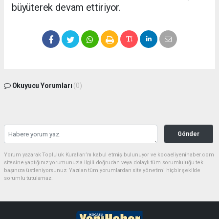
büyüterek devam ettiriyor.
Okuyucu Yorumları
(0)
Gönder
Yorum yazarak Topluluk Kuralları’nı kabul etmiş bulunuyor ve kocaeliyenihaber.com
sitesine yaptığınız yorumunuzla ilgili doğrudan veya dolaylı tüm sorumluluğu tek
başınıza üstleniyorsunuz. Yazılan tüm yorumlardan site yönetimi hiçbir şekilde
sorumlu tutulamaz.