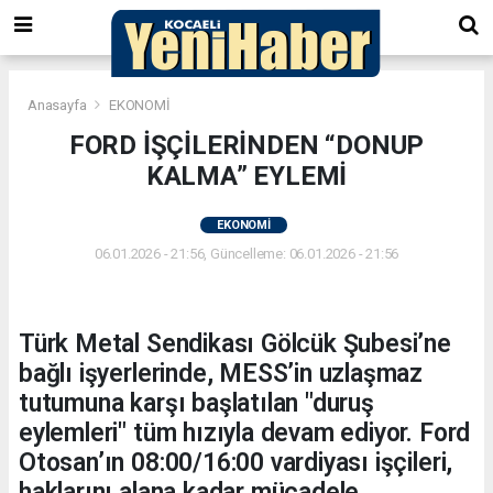
Anasayfa
EKONOMİ
FORD İŞÇİLERİNDEN “DONUP
KALMA” EYLEMİ
EKONOMİ
06.01.2026 - 21:56, Güncelleme: 06.01.2026 - 21:56
Türk Metal Sendikası Gölcük Şubesi’ne
bağlı işyerlerinde, MESS’in uzlaşmaz
tutumuna karşı başlatılan "duruş
eylemleri" tüm hızıyla devam ediyor. Ford
Otosan’ın 08:00/16:00 vardiyası işçileri,
haklarını alana kadar mücadele