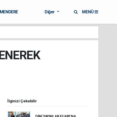
RMENDERE
Diğer
MENÜ
LENEREK
İlginizi Çekebilir
DİNİ YAYINLAR FUARI’NA