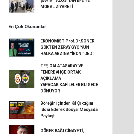
ŞAHİN TALUS’TAN EFE’YE
MORAL ZİYARETİ
En Çok Okunanlar
EKONOMİST Prof.Dr.SONER
GÖKTEN ZERAY GYO'NUN
HALKA ARZINA ''İRONİ''DEDİ
TFF, GALATASARAY VE
FENERBAHÇE ORTAK
AÇIKLAMA
YAPACAK.KAFİLELER BU GECE
DÖNÜYOR
Böreğin İçinden Kıl Çıktığını
İddia Ederek Sosyal Medyada
Paylaştı
GÖBEK BAĞI CİNAYETİ,