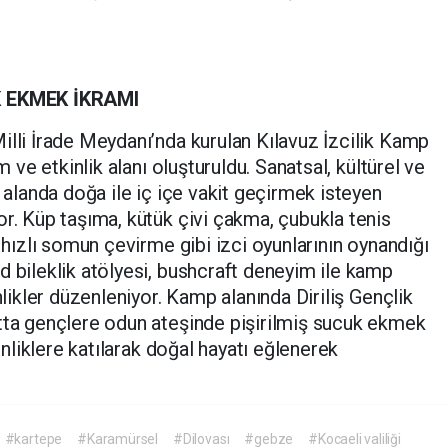
 EKMEK İKRAMI
illi İrade Meydanı’nda kurulan Kılavuz İzcilik Kamp
m ve etkinlik alanı oluşturuldu. Sanatsal, kültürel ve
i alanda doğa ile iç içe vakit geçirmek isteyen
or. Küp taşıma, kütük çivi çakma, çubukla tenis
, hızlı somun çevirme gibi izci oyunlarının oynandığı
d bileklik atölyesi, bushcraft deneyim ile kamp
nlikler düzenleniyor. Kamp alanında Diriliş Gençlik
ntta gençlere odun ateşinde pişirilmiş sucuk ekmek
kinliklere katılarak doğal hayatı eğlenerek
#kartepe
#Karamürsel
#Dilovası
#gebze
#Kocaeli valiliği