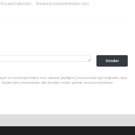
Kocaeli haberleri
#www.kocaeliyenihaber.com
Gönder
nuyor ve kocaeliyenihaber.com sitesine yaptığınız yorumunuzla ilgili doğrudan veya
. Yazılan tüm yorumlardan site yönetimi hiçbir şekilde sorumlu tutulamaz.