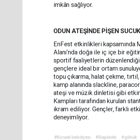
imkân sağlıyor.
ODUN ATEŞİNDE PİŞEN SUCUK
EnFest etkinlikleri kapsamında M
Alanı’nda doğa ile iç içe bir eğiti
sportif faaliyetlerin düzenlendiğ
gençlere ideal bir ortam sunuluy
topu çıkarma, halat çekme, tırtıl
kamp alanında slackline, paracor
ateşi ve müzik dinletisi gibi etki
Kampları tarafından kurulan sta
ikram ediliyor. Gençler, farklı et
deneyimliyor.
#Kocaeli belediyesi
#Başiskele
#gölcük