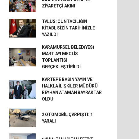
ZİYARETÇİ AKINI
TALUS: CUNTACILIĞIN
KİTABI, SİZİN TARİHİNİZLE
YAZILDI
KARAMÜRSEL BELEDİYESİ
MART AYI MECLİS
TOPLANTISI
GERÇEKLEŞTİRİLDİ
KARTEPE BASIN YAYIN VE
HALKLA İLİŞKİLER MÜDÜRÜ
REYHAN ATAMAN BAYRAKTAR
OLDU
2 OTOMOBİL ÇARPIŞTI: 1
YARALI