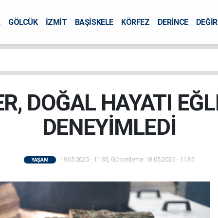
A
GÖLCÜK
İZMİT
BAŞİSKELE
KÖRFEZ
DERİNCE
DEĞİ
ÜRSEL
R, DOĞAL HAYATI EĞ
DENEYİMLEDİ
18.05.2025 - 11:35, Güncelleme: 18.05.2025 - 11:35
YAŞAM