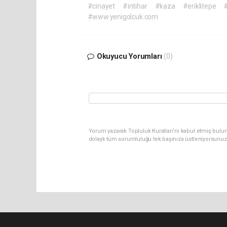
#cinayet
#intihar
#kaza
#eriklitepe
#
#www.yenigolcuk.com
Okuyucu Yorumları
(0)
Yorum yazarak Topluluk Kuralları’nı kabul etmiş bulu
dolaylı tüm sorumluluğu tek başınıza üstleniyorsunuz