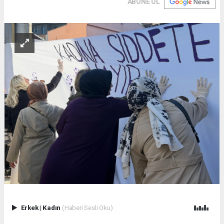
ABONE OL
Erkek
|
Kadın
(Haberi Sesli Oku)