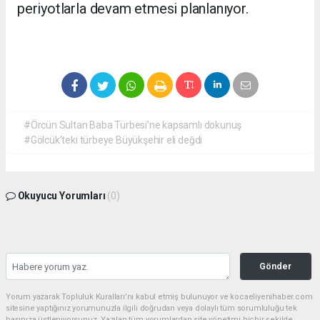
periyotlarla devam etmesi planlanıyor.
#Örcün Sultan Baba Türbesi’ne kapsamlı dokunuş
#Gölcük’teki türbeye Büyükşehir eli değdi
Okuyucu Yorumları
(0)
Gönder
Yorum yazarak Topluluk Kuralları’nı kabul etmiş bulunuyor ve kocaeliyenihaber.com
sitesine yaptığınız yorumunuzla ilgili doğrudan veya dolaylı tüm sorumluluğu tek
başınıza üstleniyorsunuz. Yazılan tüm yorumlardan site yönetimi hiçbir şekilde