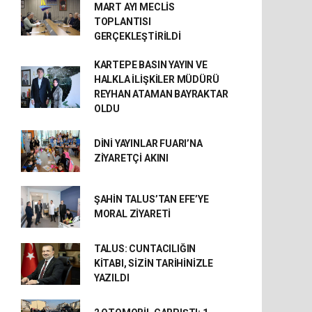
MART AYI MECLİS
TOPLANTISI
GERÇEKLEŞTİRİLDİ
KARTEPE BASIN YAYIN VE
HALKLA İLİŞKİLER MÜDÜRÜ
REYHAN ATAMAN BAYRAKTAR
OLDU
DİNİ YAYINLAR FUARI’NA
ZİYARETÇİ AKINI
ŞAHİN TALUS’TAN EFE’YE
MORAL ZİYARETİ
TALUS: CUNTACILIĞIN
KİTABI, SİZİN TARİHİNİZLE
YAZILDI