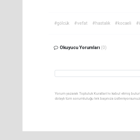
#gölcük
#vefat
#hastalık
#kocaeli
#i
Okuyucu Yorumları
(0)
Yorum yazarak Topluluk Kuralları’nı kabul etmiş bulu
dolaylı tüm sorumluluğu tek başınıza üstleniyorsunuz