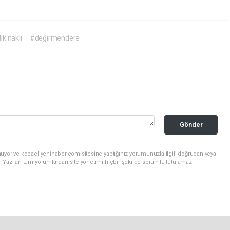
lik nakli
#değirmendere
Gönder
nuyor ve kocaeliyenihaber.com sitesine yaptığınız yorumunuzla ilgili doğrudan veya
. Yazılan tüm yorumlardan site yönetimi hiçbir şekilde sorumlu tutulamaz.