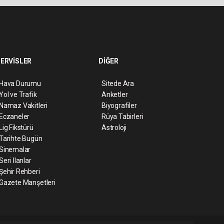
ERVİSLER
DİĞER
Hava Durumu
Sitede Ara
Yol ve Trafik
Anketler
Namaz Vakitleri
Biyografiler
Eczaneler
Rüya Tabirleri
Lig Fikstürü
Astroloji
Tarihte Bugün
Sinemalar
Seri İlanlar
Şehir Rehberi
Gazete Manşetleri