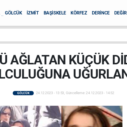
A
GÖLCÜK
İZMİT
BAŞİSKELE
KÖRFEZ
DERİNCE
DEĞİ
ÜRSEL
Ü AĞLATAN KÜÇÜK D
LCULUĞUNA UĞURLAN
24.12.2023 - 13:53, Güncelleme: 24.12.2023 - 14:52
GÖLCÜK