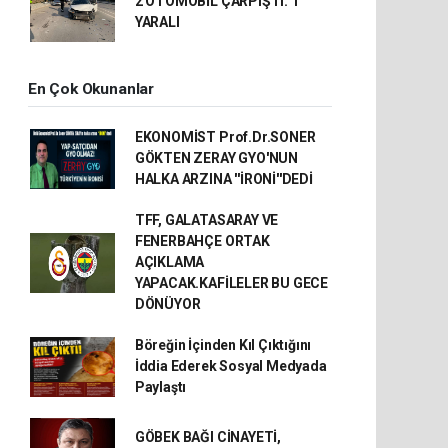
2 OTOMOBİL ÇARPIŞTI: 1
YARALI
En Çok Okunanlar
EKONOMİST Prof.Dr.SONER
GÖKTEN ZERAY GYO'NUN
HALKA ARZINA ''İRONİ''DEDİ
TFF, GALATASARAY VE
FENERBAHÇE ORTAK
AÇIKLAMA
YAPACAK.KAFİLELER BU GECE
DÖNÜYOR
Böreğin İçinden Kıl Çıktığını
İddia Ederek Sosyal Medyada
Paylaştı
GÖBEK BAĞI CİNAYETİ,