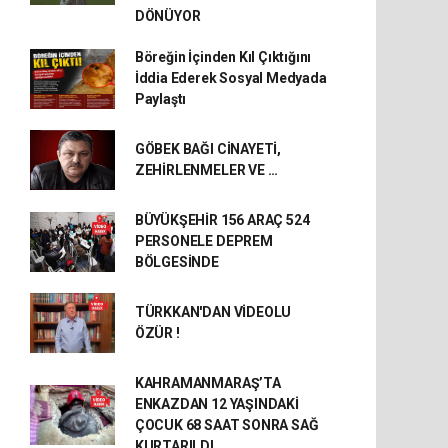
DÖNÜYOR
Böreğin İçinden Kıl Çıktığını
İddia Ederek Sosyal Medyada
Paylaştı
GÖBEK BAĞI CİNAYETİ,
ZEHİRLENMELER VE …
BÜYÜKŞEHİR 156 ARAÇ 524
PERSONELE DEPREM
BÖLGESİNDE
TÜRKKAN'DAN VİDEOLU
ÖZÜR !
KAHRAMANMARAŞ’TA
ENKAZDAN 12 YAŞINDAKİ
ÇOCUK 68 SAAT SONRA SAĞ
KURTARILDI