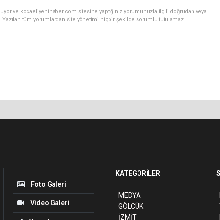
nuyor ve kocaeliyenihaber.com sitesine yaptığınız yorumunuzla ilgili doğrudan veya
. Yazılan tüm yorumlardan site yönetimi hiçbir şekilde sorumlu tutulamaz.
KATEGORİLER
S
Foto Galeri
MEDYA
Video Galeri
GÖLCÜK
İZMİT