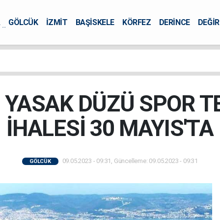
A
GÖLCÜK
İZMİT
BAŞİSKELE
KÖRFEZ
DERİNCE
DEĞİ
ÜRSEL
YASAK DÜZÜ SPOR TE
İHALESİ 30 MAYIS'TA
09.05.2023 - 09:31, Güncelleme: 09.05.2023 - 09:31
GÖLCÜK