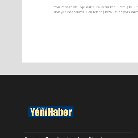
Yorum yazarak Topluluk Kuralları’nı kabul etmiş bulu
dolaylı tüm sorumluluğu tek başınıza üstleniyorsunuz
Pro-0.058