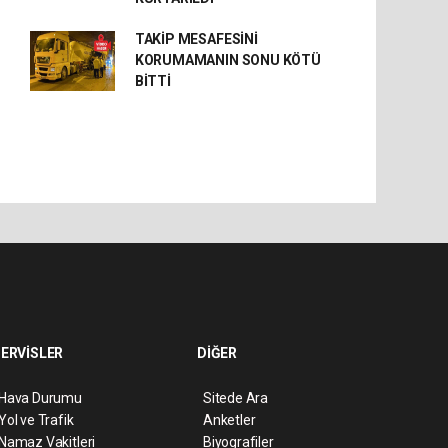
TAKİP MESAFESİNİ
KORUMAMANIN SONU KÖTÜ
BİTTİ
ERVİSLER
DİĞER
Hava Durumu
Sitede Ara
Yol ve Trafik
Anketler
Namaz Vakitleri
Biyografiler