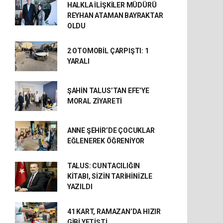
HALKLA İLİŞKİLER MÜDÜRÜ
REYHAN ATAMAN BAYRAKTAR
OLDU
2 OTOMOBİL ÇARPIŞTI: 1
YARALI
ŞAHİN TALUS’TAN EFE’YE
MORAL ZİYARETİ
ANNE ŞEHİR’DE ÇOCUKLAR
EĞLENEREK ÖĞRENİYOR
TALUS: CUNTACILIĞIN
KİTABI, SİZİN TARİHİNİZLE
YAZILDI
41 KART, RAMAZAN’DA HIZIR
GİBİ YETİŞTİ