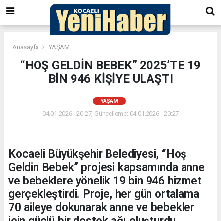
Anasayfa
YAŞAM
“HOŞ GELDİN BEBEK” 2025’TE 19
BİN 946 KİŞİYE ULAŞTI
YAŞAM
04.01.2026 - 20:27, Güncelleme: 04.01.2026 - 20:27
Kocaeli Büyükşehir Belediyesi, “Hoş
Geldin Bebek” projesi kapsamında anne
ve bebeklere yönelik 19 bin 946 hizmet
gerçekleştirdi. Proje, her gün ortalama
70 aileye dokunarak anne ve bebekler
için güçlü bir destek ağı oluşturdu.