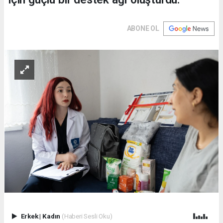
ABONE OL
Erkek
|
Kadın
(Haberi Sesli Oku)