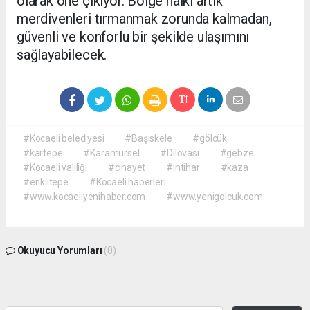
olarak öne çıkıyor. Bölge halkı artık
merdivenleri tırmanmak zorunda kalmadan,
güvenli ve konforlu bir şekilde ulaşımını
sağlayabilecek.
#Kocaeli belediyesi
#Başiskele
#gölcük
#kartepe
#Karamürsel
#Dilovası
#gebze
#Kocaeli valiliği
#cinayet
#intihar
#kaza
#eriklitepe
#Kocaeli haberleri
#www.kocaeliyenihaber.com
#www.yenigolcuk.com
Okuyucu Yorumları
(0)