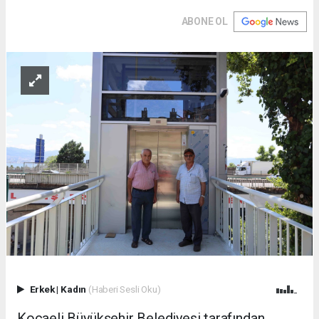
ABONE OL
Erkek
|
Kadın
(Haberi Sesli Oku)
Kocaeli Büyükşehir Belediyesi tarafından