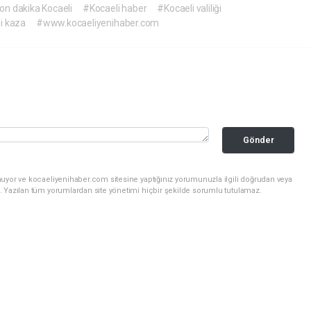
on dakika Kocaeli
#Kocaeli haber
#Kocaeli valiliği
i kaza
#www.kocaeliyenihaber.com
Gönder
nuyor ve kocaeliyenihaber.com sitesine yaptığınız yorumunuzla ilgili doğrudan veya
. Yazılan tüm yorumlardan site yönetimi hiçbir şekilde sorumlu tutulamaz.