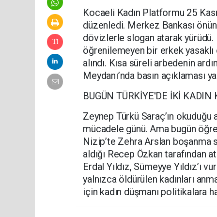
Kocaeli Kadın Platformu 25 Kas
düzenledi. Merkez Bankası önünd
dövizlerle slogan atarak yürüdü. 
öğrenilemeyen bir erkek yasaklı
alındı. Kısa süreli arbedenin ar
Meydanı’nda basın açıklaması yap
BUGÜN TÜRKİYE'DE İKİ KADIN 
Zeynep Türkü Saraç’ın okuduğu 
mücadele günü. Ama bugün öğrendi
Nizip’te Zehra Arslan boşanma s
aldığı Recep Özkan tarafından ateş
Erdal Yıldız, Sümeyye Yıldız’ı vu
yalnızca öldürülen kadınları anm
için kadın düşmanı politikalara ha