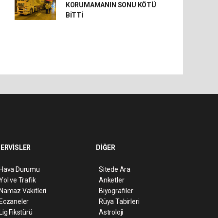
KORUMAMANIN SONU KÖTÜ
BİTTİ
ERVİSLER
DİĞER
Hava Durumu
Sitede Ara
Yol ve Trafik
Anketler
Namaz Vakitleri
Biyografiler
Eczaneler
Rüya Tabirleri
Lig Fikstürü
Astroloji