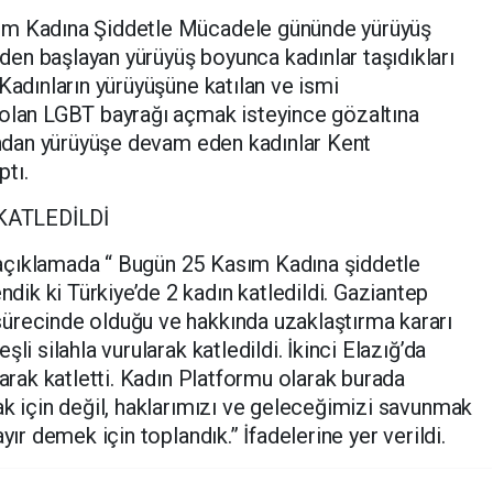
ım Kadına Şiddetle Mücadele gününde yürüyüş
en başlayan yürüyüş boyunca kadınlar taşıdıkları
Kadınların yürüyüşüne katılan ve ismi
 olan LGBT bayrağı açmak isteyince gözaltına
dından yürüyüşe devam eden kadınlar Kent
tı.
KATLEDİLDİ
açıklamada “ Bugün 25 Kasım Kadına şiddetle
k ki Türkiye’de 2 kadın katledildi. Gaziantep
ürecinde olduğu ve hakkında uzaklaştırma kararı
li silahla vurularak katledildi. İkinci Elazığ’da
rarak katletti. Kadın Platformu olarak burada
ak için değil, haklarımızı ve geleceğimizi savunmak
yır demek için toplandık.” İfadelerine yer verildi.