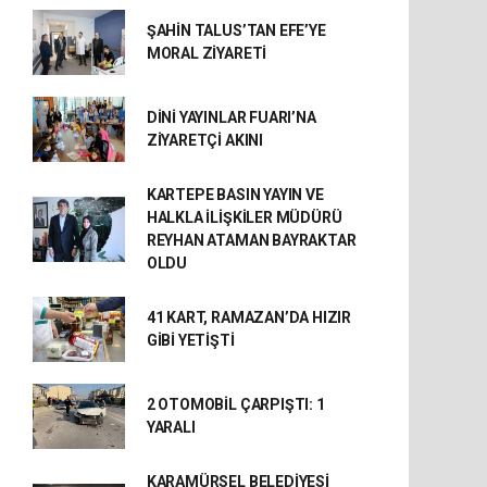
ŞAHİN TALUS’TAN EFE’YE
MORAL ZİYARETİ
DİNİ YAYINLAR FUARI’NA
ZİYARETÇİ AKINI
KARTEPE BASIN YAYIN VE
HALKLA İLİŞKİLER MÜDÜRÜ
REYHAN ATAMAN BAYRAKTAR
OLDU
41 KART, RAMAZAN’DA HIZIR
GİBİ YETİŞTİ
2 OTOMOBİL ÇARPIŞTI: 1
YARALI
KARAMÜRSEL BELEDİYESİ