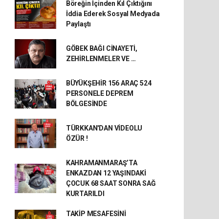
Böreğin İçinden Kıl Çıktığını
İddia Ederek Sosyal Medyada
Paylaştı
GÖBEK BAĞI CİNAYETİ,
ZEHİRLENMELER VE …
BÜYÜKŞEHİR 156 ARAÇ 524
PERSONELE DEPREM
BÖLGESİNDE
TÜRKKAN'DAN VİDEOLU
ÖZÜR !
KAHRAMANMARAŞ’TA
ENKAZDAN 12 YAŞINDAKİ
ÇOCUK 68 SAAT SONRA SAĞ
KURTARILDI
TAKİP MESAFESİNİ