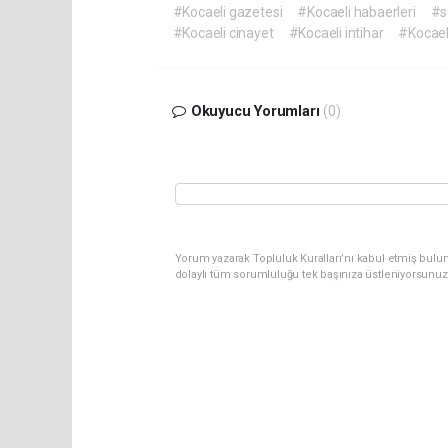
#Kocaeli gazetesi
#Kocaeli habaerleri
#s
#Kocaeli cinayet
#Kocaeli intihar
#Kocael
Okuyucu Yorumları
(0)
Yorum yazarak Topluluk Kuralları’nı kabul etmiş bulu
dolaylı tüm sorumluluğu tek başınıza üstleniyorsunuz