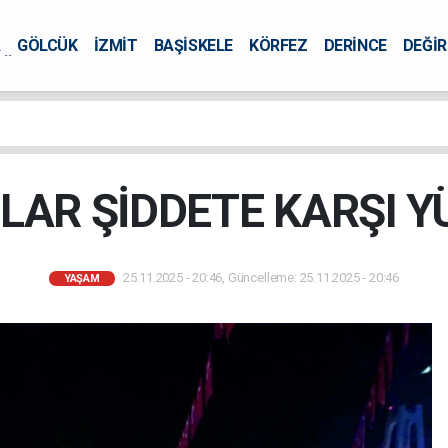
A
GÖLCÜK
İZMİT
BAŞİSKELE
KÖRFEZ
DERİNCE
DEĞİ
ÜRSEL
LAR ŞİDDETE KARŞI 
25.11.2025 - 20:46, Güncelleme: 25.11.2025 - 20:46
YAŞAM