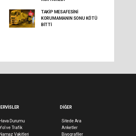
TAKİP MESAFESİNİ
KORUMAMANIN SONU KÖTÜ
BİTTİ
ERVİSLER
DİĞER
Hava Durumu
Sitede Ara
Yol ve Trafik
Anketler
Namaz Vakitleri
Biyografiler