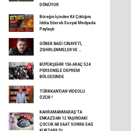
DÖNÜYOR
Böreğin İçinden Kıl Çıktığını
İddia Ederek Sosyal Medyada
Paylaştı
GÖBEK BAĞI CİNAYETİ,
ZEHİRLENMELER VE …
BÜYÜKŞEHİR 156 ARAÇ 524
PERSONELE DEPREM
BÖLGESİNDE
TÜRKKAN'DAN VİDEOLU
ÖZÜR !
KAHRAMANMARAŞ’TA
ENKAZDAN 12 YAŞINDAKİ
ÇOCUK 68 SAAT SONRA SAĞ
KURTARILDI