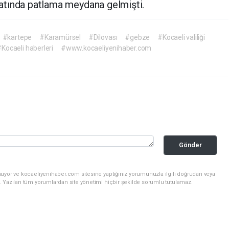
 katında patlama meydana gelmişti.
#kartepe
#Karamürsel
#Dilovası
#gebze
#Kocaeli valiliği
Kocaeli haberleri
#www.kocaeliyenihaber.com
Gönder
nuyor ve kocaeliyenihaber.com sitesine yaptığınız yorumunuzla ilgili doğrudan veya
. Yazılan tüm yorumlardan site yönetimi hiçbir şekilde sorumlu tutulamaz.