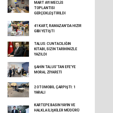
MART AYI MECLİS
TOPLANTISI
GERÇEKLEŞTİRİLDİ
41 KART, RAMAZAN’DA HIZIR
GİBİ YETİŞTİ
TALUS: CUNTACILIĞIN
KİTABI, SİZİN TARİHİNİZLE
YAZILDI
ŞAHİN TALUS’TAN EFE’YE
MORAL ZİYARETİ
2 OTOMOBİL ÇARPIŞTI: 1
YARALI
KARTEPE BASIN YAYIN VE
HALKLA İLİŞKİLER MÜDÜRÜ