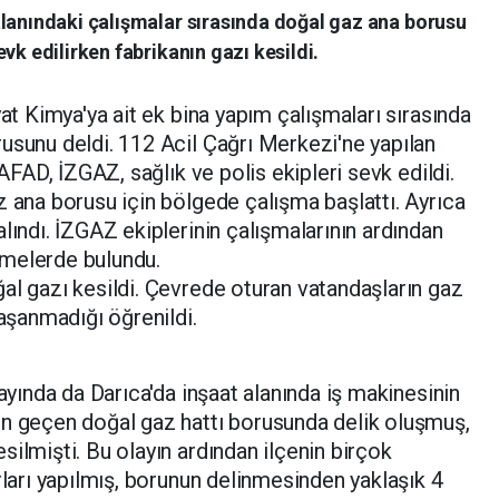
alanındaki çalışmalar sırasında doğal gaz ana borusu
vk edilirken fabrikanın gazı kesildi.
yat Kimya'ya ait ek bina yapım çalışmaları sırasında
usunu deldi. 112 Acil Çağrı Merkezi'ne yapılan
 AFAD, İZGAZ, sağlık ve polis ekipleri sevk edildi.
z ana borusu için bölgede çalışma başlattı. Ayrıca
lındı. İZGAZ ekiplerinin çalışmalarının ardından
emelerde bulundu.
al gazı kesildi. Çevrede oturan vatandaşların gaz
yaşanmadığı öğrenildi.
 ayında da Darıca'da inşaat alanında iş makinesinin
en geçen doğal gaz hattı borusunda delik oluşmuş,
ilmişti. Bu olayın ardından ilçenin birçok
rları yapılmış, borunun delinmesinden yaklaşık 4