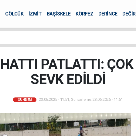
A
GÖLCÜK
İZMİT
BAŞİSKELE
KÖRFEZ
DERİNCE
DEĞİ
ÜRSEL
HATTI PATLATTI: ÇOK
SEVK EDİLDİ
23.06.2025 - 11:51, Güncelleme: 23.06.2025 - 11:51
GÜNDEM