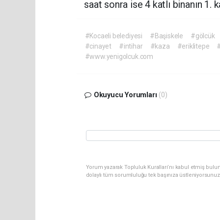
saat sonra ise 4 katlı binanın 1.
#Kocaeli belediyesi
#Başiskele
#gölcük
#cinayet
#intihar
#kaza
#eriklitepe
#
#www.yenigolcuk.com
Okuyucu Yorumları
(0)
Yorum yazarak Topluluk Kuralları’nı kabul etmiş bulu
dolaylı tüm sorumluluğu tek başınıza üstleniyorsunuz