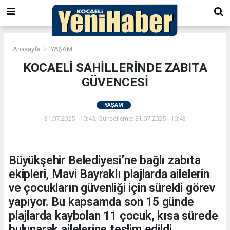
Anasayfa
YAŞAM
KOCAELİ SAHİLLERİNDE ZABITA
GÜVENCESİ
YAŞAM
31.07.2025 - 10:43, Güncelleme: 31.07.2025 - 10:43
Büyükşehir Belediyesi’ne bağlı zabıta
ekipleri, Mavi Bayraklı plajlarda ailelerin
ve çocukların güvenliği için sürekli görev
yapıyor. Bu kapsamda son 15 günde
plajlarda kaybolan 11 çocuk, kısa sürede
bulunarak ailelerine teslim edildi.