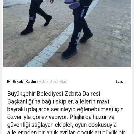
Erkek
|
Kadın
(Haberi Sesli Oku)
Büyükşehir Belediyesi Zabıta Dairesi
Başkanlığı’na bağlı ekipler, ailelerin mavi
bayraklı plajlarda serinleyip eğlenebilmesi için
özveriyle görev yapıyor. Plajlarda huzur ve
güvenliği sağlayan ekipler, oyun coşkusuyla
ailelerinden bir anlık ayrılan çocukları büyük bir