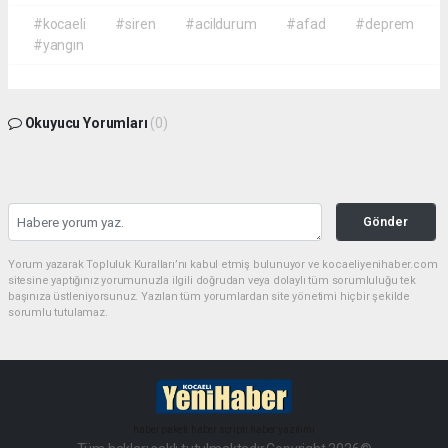
#kocaeli
#siren
#acildurum
#afad
#deprem
#yangın
Okuyucu Yorumları
(0)
Gönder
Yorum yazarak Topluluk Kuralları’nı kabul etmiş bulunuyor ve kocaeliyenihaber.com
sitesine yaptığınız yorumunuzla ilgili doğrudan veya dolaylı tüm sorumluluğu tek
başınıza üstleniyorsunuz. Yazılan tüm yorumlardan site yönetimi hiçbir şekilde
sorumlu tutulamaz.
haber paketi
haber scripti
haber yazılımı