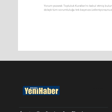
Yorum yazarak Topluluk Kuralları’nı kabul etmiş bulu
dolaylı tüm sorumluluğu tek başınıza üstleniyorsunuz
Pro-0.081