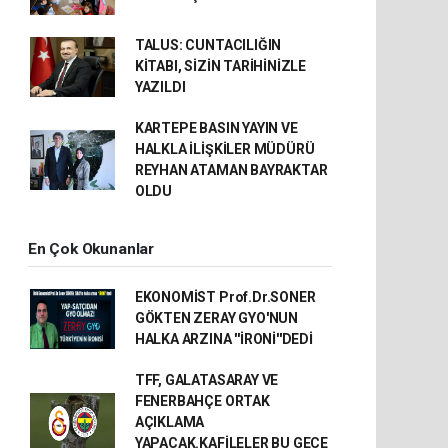
TALUS: CUNTACILIĞIN
KİTABI, SİZİN TARİHİNİZLE
YAZILDI
KARTEPE BASIN YAYIN VE
HALKLA İLİŞKİLER MÜDÜRÜ
REYHAN ATAMAN BAYRAKTAR
OLDU
En Çok Okunanlar
EKONOMİST Prof.Dr.SONER
GÖKTEN ZERAY GYO'NUN
HALKA ARZINA ''İRONİ''DEDİ
TFF, GALATASARAY VE
FENERBAHÇE ORTAK
AÇIKLAMA
YAPACAK.KAFİLELER BU GECE