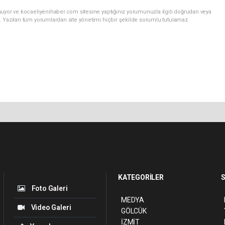
nuyor ve kocaeliyenihaber.com sitesine yaptığınız yorumunuzla ilgili doğrudan veya
. Yazılan tüm yorumlardan site yönetimi hiçbir şekilde sorumlu tutulamaz.
KATEGORİLER
S
Foto Galeri
MEDYA
Video Galeri
GÖLCÜK
İZMİT