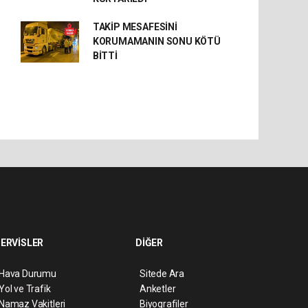
TAKİP MESAFESİNİ
KORUMAMANIN SONU KÖTÜ
BİTTİ
ERVİSLER
DİĞER
Hava Durumu
Sitede Ara
Yol ve Trafik
Anketler
Namaz Vakitleri
Biyografiler