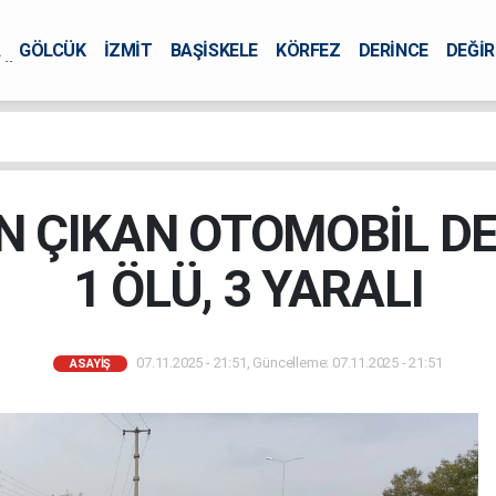
A
GÖLCÜK
İZMİT
BAŞİSKELE
KÖRFEZ
DERİNCE
DEĞİ
ÜRSEL
 ÇIKAN OTOMOBİL DE
1 ÖLÜ, 3 YARALI
07.11.2025 - 21:51, Güncelleme: 07.11.2025 - 21:51
ASAYİŞ