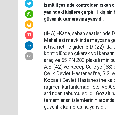
İzmit ilçesinde kontrolden çıkan o
yanındaki kişilere çarptı. 1 kişinin
güvenlik kamerasına yansıdı.
(İHA) -Kaza, sabah saatlerinde D
Mahallesi mevkiinde meydana geld
istikametine giden S.D. (22) ida
kontrolünden çıkarak yol kenarınd
araç ve 55 PN 283 plakalı minibüs 
A.S. (42) ve Recep Cüre'ye (58) ç
Çelik Devlet Hastanesi'ne, S.S. 
Kocaeli Devlet Hastanesi'ne kald
rağmen kurtarılamadı. S.S. ve A.S.
ardından taburcu edildi. Gözaltı
tamamlanan işlemlerinin ardından
güvenlik kamerasına yansıdı.