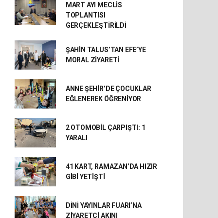
MART AYI MECLİS
TOPLANTISI
GERÇEKLEŞTİRİLDİ
ŞAHİN TALUS’TAN EFE’YE
MORAL ZİYARETİ
ANNE ŞEHİR’DE ÇOCUKLAR
EĞLENEREK ÖĞRENİYOR
2 OTOMOBİL ÇARPIŞTI: 1
YARALI
41 KART, RAMAZAN’DA HIZIR
GİBİ YETİŞTİ
DİNİ YAYINLAR FUARI’NA
ZİYARETÇİ AKINI