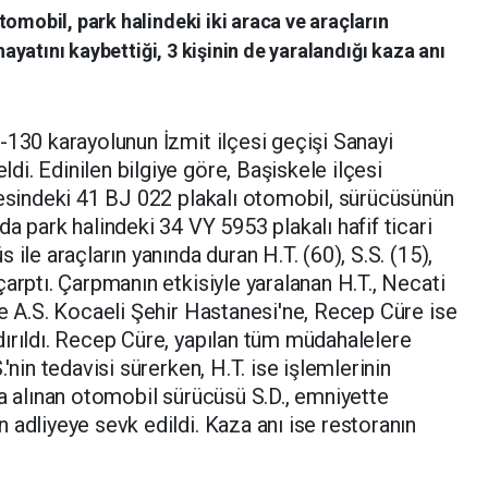
tomobil, park halindeki iki araca ve araçların
 hayatını kaybettiği, 3 kişinin de yaralandığı kaza anı
-130 karayolunun İzmit ilçesi geçişi Sanayi
i. Edinilen bilgiye göre, Başiskele ilçesi
resindeki 41 BJ 022 plakalı otomobil, sürücüsünün
a park halindeki 34 VY 5953 plakalı hafif ticari
ile araçların yanında duran H.T. (60), S.S. (15),
arptı. Çarpmanın etkisiyle yaralanan H.T., Necati
ve A.S. Kocaeli Şehir Hastanesi'ne, Recep Cüre ise
ırıldı. Recep Cüre, yapılan tüm müdahalelere
'nin tedavisi sürerken, H.T. ise işlemlerinin
na alınan otomobil sürücüsü S.D., emniyette
 adliyeye sevk edildi. Kaza anı ise restoranın