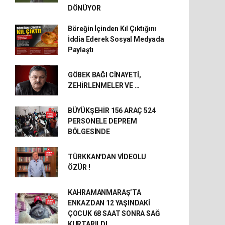
DÖNÜYOR
Böreğin İçinden Kıl Çıktığını
İddia Ederek Sosyal Medyada
Paylaştı
GÖBEK BAĞI CİNAYETİ,
ZEHİRLENMELER VE …
BÜYÜKŞEHİR 156 ARAÇ 524
PERSONELE DEPREM
BÖLGESİNDE
TÜRKKAN'DAN VİDEOLU
ÖZÜR !
KAHRAMANMARAŞ’TA
ENKAZDAN 12 YAŞINDAKİ
ÇOCUK 68 SAAT SONRA SAĞ
KURTARILDI