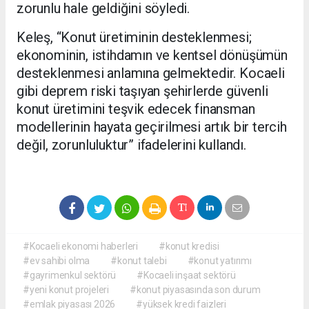
zorunlu hale geldiğini söyledi.
Keleş, “Konut üretiminin desteklenmesi;
ekonominin, istihdamın ve kentsel dönüşümün
desteklenmesi anlamına gelmektedir. Kocaeli
gibi deprem riski taşıyan şehirlerde güvenli
konut üretimini teşvik edecek finansman
modellerinin hayata geçirilmesi artık bir tercih
değil, zorunluluktur” ifadelerini kullandı.
#Kocaeli ekonomi haberleri
#konut kredisi
#ev sahibi olma
#konut talebi
#konut yatırımı
#gayrimenkul sektörü
#Kocaeli inşaat sektörü
#yeni konut projeleri
#konut piyasasında son durum
#emlak piyasası 2026
#yüksek kredi faizleri