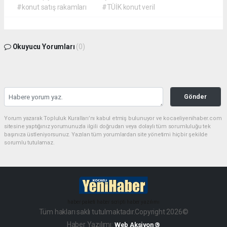
#konut satış rakamları
#TÜİK konut veril
Okuyucu Yorumları
(0)
Gönder
Yorum yazarak Topluluk Kuralları’nı kabul etmiş bulunuyor ve kocaeliyenihaber.com
sitesine yaptığınız yorumunuzla ilgili doğrudan veya dolaylı tüm sorumluluğu tek
başınıza üstleniyorsunuz. Yazılan tüm yorumlardan site yönetimi hiçbir şekilde
sorumlu tutulamaz.
haber paketi
haber scripti
haber yazılımı
Tüm hakları saklı tutulmaktadır.Copyright 2026©
Haber Yazılımı:
Web Aksiyon ®