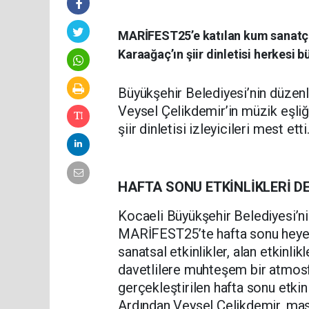
MARİFEST25’e katılan kum sanatçı
Karaağaç’ın şiir dinletisi herkesi b
Büyükşehir Belediyesi’nin düzen
Veysel Çelikdemir’in müzik eşliğ
şiir dinletisi izleyicileri mest etti
HAFTA SONU ETKİNLİKLERİ D
Kocaeli Büyükşehir Belediyesi’n
MARİFEST25’te hafta sonu heyecan
sanatsal etkinlikler, alan etkinli
davetlilere muhteşem bir atmos
gerçekleştirilen hafta sonu etkinl
Ardından Veysel Çelikdemir, masa