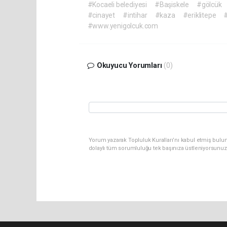
#Kocaeli belediyesi
#Başiskele
#gölcük
#cinayet
#intihar
#kaza
#eriklitepe
#
#www.yenigolcuk.com
Okuyucu Yorumları
(0)
Yorum yazarak Topluluk Kuralları’nı kabul etmiş bulu
dolaylı tüm sorumluluğu tek başınıza üstleniyorsunuz