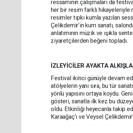
ressamının çalışmaları da festiva
her bir resim farklı hikayeleriyl
resimler tıpkı kumla yazılan ses
Çelikdemir’in kum sanatı, salonda
anlatımının müzik ve ışıkla sent
ziyaretçilerden beğeni topladı.
İZLEYİCİLER AYAKTA ALKIŞLA
Festival ikinci günüyle devam ed
atölyelerin yanı sıra, bu tür sana
yönlü yapısını ortaya koydu. Geniş 
gösteri, sanatla ilk kez bu düze
oldu. Etkinliği heyecanla takip 
Karaağaç’ı ve Veysel Çelikdemir’i