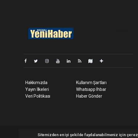
Pro-0.048
Hakkımızda
Kullanım Şartları
Yayın İlkeleri
Whatsapp İhbar
Veri Politikası
Haber Gönder
Kocaeliyenihaber.com Tüm hakları saklı tutulmaktadır. Copyri
Sitemizden en iyi şekilde faydalanabilmeniz için çerezl