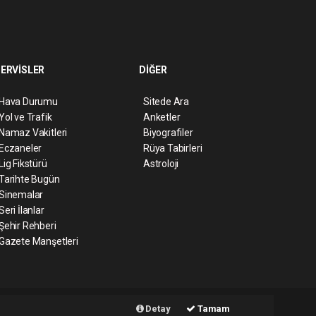
ERVİSLER
DİĞER
Hava Durumu
Sitede Ara
Yol ve Trafik
Anketler
Namaz Vakitleri
Biyografiler
Eczaneler
Rüya Tabirleri
Lig Fikstürü
Astroloji
Tarihte Bugün
Sinemalar
Seri İlanlar
Şehir Rehberi
Gazete Manşetleri
ript
Haber Yazılımı:
Web Aksiyon ®
Detay
Tamam