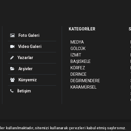
KATEGORİLER
S
Foto Galeri
MEDYA
Video Galeri
GÖLCÜK
İZMİT
Yazarlar
BAŞİSKELE
KÖRFEZ
Arşivler
DERİNCE
Künyemiz
DEĞİRMENDERE
KARAMÜRSEL
İletişim
ght 2026 ©
haber yazılımı
haber paketi
haber scripti
haber yazılım
haber sc
er kullanılmaktadır, sitemizi kullanarak çerezleri kabul etmiş saylırsınız.