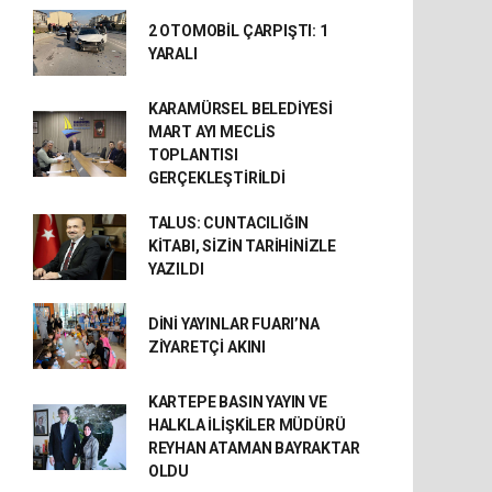
2 OTOMOBİL ÇARPIŞTI: 1
YARALI
KARAMÜRSEL BELEDİYESİ
MART AYI MECLİS
TOPLANTISI
GERÇEKLEŞTİRİLDİ
TALUS: CUNTACILIĞIN
KİTABI, SİZİN TARİHİNİZLE
YAZILDI
DİNİ YAYINLAR FUARI’NA
ZİYARETÇİ AKINI
KARTEPE BASIN YAYIN VE
HALKLA İLİŞKİLER MÜDÜRÜ
REYHAN ATAMAN BAYRAKTAR
OLDU