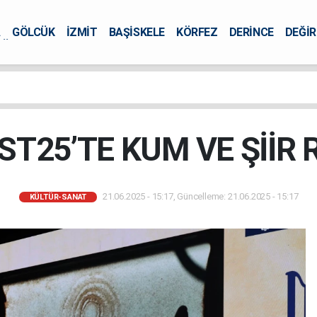
A
GÖLCÜK
İZMİT
BAŞİSKELE
KÖRFEZ
DERİNCE
DEĞİ
ÜRSEL
ST25’TE KUM VE ŞİİR 
21.06.2025 - 15:17, Güncelleme: 21.06.2025 - 15:17
KÜLTÜR-SANAT