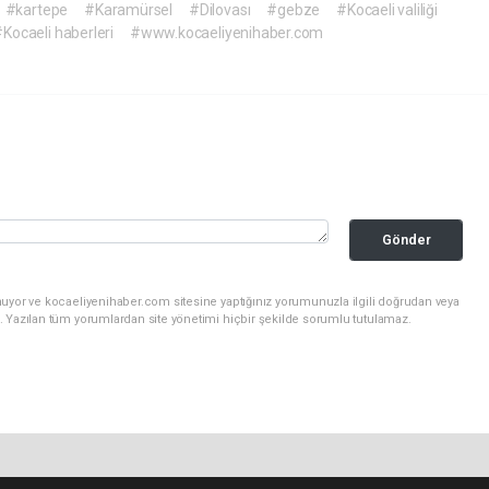
#kartepe
#Karamürsel
#Dilovası
#gebze
#Kocaeli valiliği
Kocaeli haberleri
#www.kocaeliyenihaber.com
Gönder
nuyor ve kocaeliyenihaber.com sitesine yaptığınız yorumunuzla ilgili doğrudan veya
. Yazılan tüm yorumlardan site yönetimi hiçbir şekilde sorumlu tutulamaz.