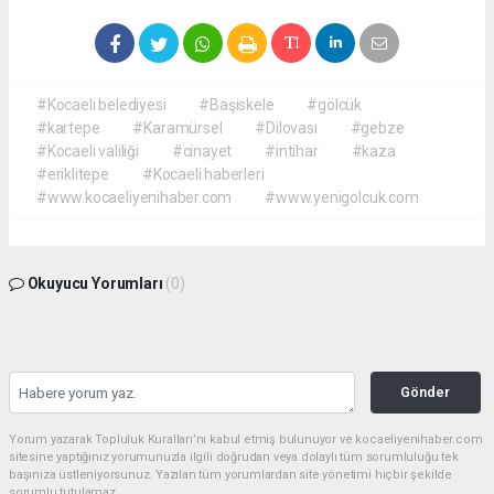
#Kocaeli belediyesi
#Başiskele
#gölcük
#kartepe
#Karamürsel
#Dilovası
#gebze
#Kocaeli valiliği
#cinayet
#intihar
#kaza
#eriklitepe
#Kocaeli haberleri
#www.kocaeliyenihaber.com
#www.yenigolcuk.com
Okuyucu Yorumları
(0)
Gönder
Yorum yazarak Topluluk Kuralları’nı kabul etmiş bulunuyor ve kocaeliyenihaber.com
sitesine yaptığınız yorumunuzla ilgili doğrudan veya dolaylı tüm sorumluluğu tek
başınıza üstleniyorsunuz. Yazılan tüm yorumlardan site yönetimi hiçbir şekilde
sorumlu tutulamaz.