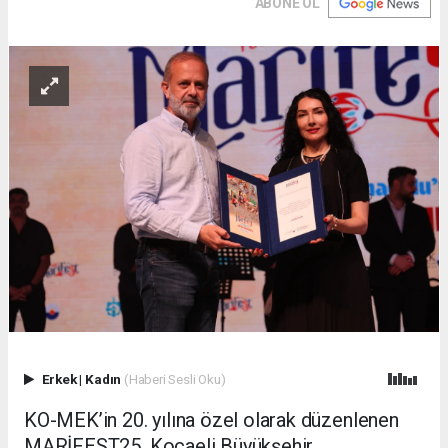
ABONE OL
Erkek
|
Kadın
(Haberi Sesli Oku)
KO-MEK’in 20. yılına özel olarak düzenlenen
MARİFEST25, Kocaeli Büyükşehir