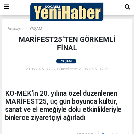
Anasayfa
YAŞAM
MARİFEST25’TEN GÖRKEMLİ
FİNAL
YAŞAM
23.06.2025 - 17:12, Güncelleme: 23.06.2025 - 17:12
KO-MEK’in 20. yılına özel düzenlenen
MARİFEST25, üç gün boyunca kültür,
sanat ve el emeğiyle dolu etkinlikleriyle
binlerce ziyaretçiyi ağırladı