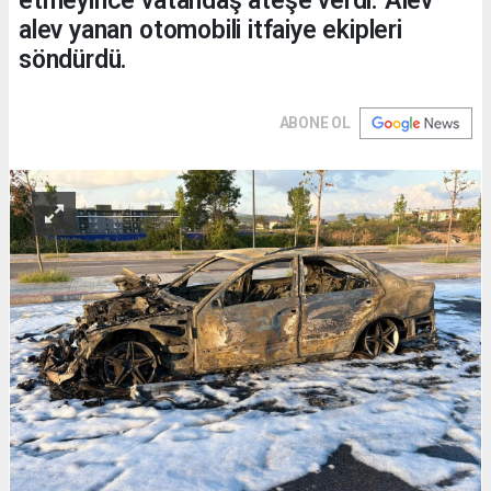
etmeyince vatandaş ateşe verdi. Alev
alev yanan otomobili itfaiye ekipleri
söndürdü.
ABONE OL