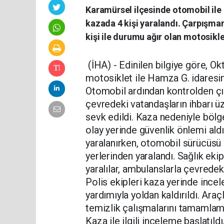
Karamürsel ilçesinde otomobil il
kazada 4 kişi yaralandı. Çarpışman
kişi ile durumu ağır olan motosik
(İHA) - Edinilen bilgiye göre, O
motosiklet ile Hamza G. idaresin
Otomobil ardından kontrolden çık
çevredeki vatandaşların ihbarı üze
sevk edildi. Kaza nedeniyle bölge
olay yerinde güvenlik önlemi ald
yaralanırken, otomobil sürücüsü 
yerlerinden yaralandı. Sağlık ekip
yaralılar, ambulanslarla çevredeki
Polis ekipleri kaza yerinde inc
yardımıyla yoldan kaldırıldı. Araç
temizlik çalışmalarını tamamlama
Kaza ile ilgili inceleme başlatıldı