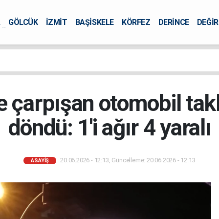
A
GÖLCÜK
İZMİT
BAŞİSKELE
KÖRFEZ
DERİNCE
DEĞİ
ÜRSEL
e çarpışan otomobil tak
döndü: 1'i ağır 4 yaralı
20.06.2026 - 12:13, Güncelleme: 20.06.2026 - 12:13
ASAYİŞ