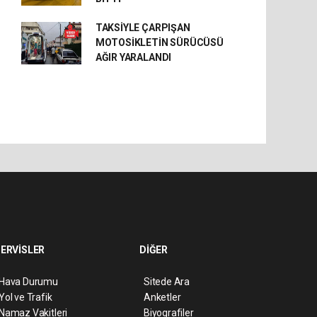
TAKSİYLE ÇARPIŞAN
MOTOSİKLETİN SÜRÜCÜSÜ
AĞIR YARALANDI
ERVİSLER
DİĞER
Hava Durumu
Sitede Ara
Yol ve Trafik
Anketler
Namaz Vakitleri
Biyografiler