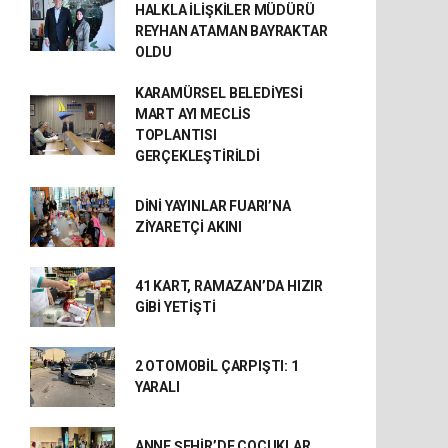
HALKLA İLİŞKİLER MÜDÜRÜ
REYHAN ATAMAN BAYRAKTAR
OLDU
KARAMÜRSEL BELEDİYESİ
MART AYI MECLİS
TOPLANTISI
GERÇEKLEŞTİRİLDİ
DİNİ YAYINLAR FUARI’NA
ZİYARETÇİ AKINI
41 KART, RAMAZAN’DA HIZIR
GİBİ YETİŞTİ
2 OTOMOBİL ÇARPIŞTI: 1
YARALI
ANNE ŞEHİR’DE ÇOCUKLAR