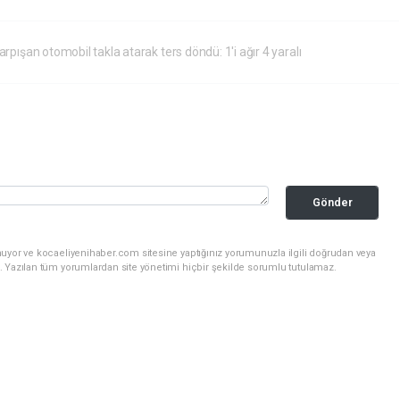
arpışan otomobil takla atarak ters döndü: 1'i ağır 4 yaralı
Gönder
nuyor ve kocaeliyenihaber.com sitesine yaptığınız yorumunuzla ilgili doğrudan veya
. Yazılan tüm yorumlardan site yönetimi hiçbir şekilde sorumlu tutulamaz.