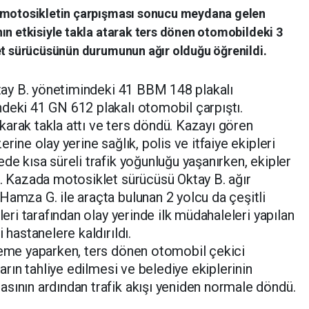
e motosikletin çarpışması sonucu meydana gelen
ın etkisiyle takla atarak ters dönen otomobildeki 3
let sürücüsünün durumunun ağır olduğu öğrenildi.
ktay B. yönetimindeki 41 BBM 148 plakalı
deki 41 GN 612 plakalı otomobil çarpıştı.
arak takla attı ve ters döndü. Kazayı gören
rine olay yerine sağlık, polis ve itfaiye ekipleri
de kısa süreli trafik yoğunluğu yaşanırken, ekipler
ı. Kazada motosiklet sürücüsü Oktay B. ağır
Hamza G. ile araçta bulunan 2 yolcu da çeşitli
leri tarafından olay yerinde ilk müdahaleleri yapılan
 hastanelere kaldırıldı.
eleme yaparken, ters dönen otomobil çekici
ların tahliye edilmesi ve belediye ekiplerinin
sının ardından trafik akışı yeniden normale döndü.
.