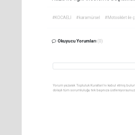
#KOCAELİ
#karamürsel
#Motosiklet ile ç
Okuyucu Yorumları
(0)
Yorum yazarak Topluluk Kuralları’nı kabul etmiş bulu
dolaylı tüm sorumluluğu tek başınıza üstleniyorsunuz