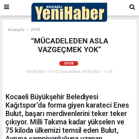
Anasayfa
SPOR
“MÜCADELEDEN ASLA
VAZGEÇMEK YOK”
SPOR
09.09.2025 - 11:30, Güncelleme: 09.09.2025 - 11:30
Kocaeli Büyükşehir Belediyesi
Kağıtspor’da forma giyen karateci Enes
Bulut, başarı merdivenlerini teker teker
çıkıyor. Milli Takıma kadar yükselen ve
75 kiloda ülkemizi temsil eden Bulut,
Avrupa şampiyonluğuna uzanan